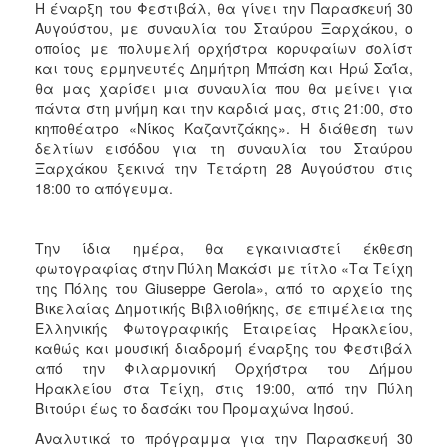
Η έναρξη του Φεστιβάλ, θα γίνει την Παρασκευή 30
ΑΝΘΕΚΤΙΚΗ
ΠΟΛΗ
Αυγούστου, με συναυλία του Σταύρου Ξαρχάκου, ο
οποίος με πολυμελή ορχήστρα κορυφαίων σολίστ
και τους ερμηνευτές Δημήτρη Μπάση και Ηρώ Σαΐα,
θα μας χαρίσει μια συναυλία που θα μείνει για
πάντα στη μνήμη και την καρδιά μας, στις 21:00, στο
κηποθέατρο «Νίκος Καζαντζάκης». Η διάθεση των
δελτίων εισόδου για τη συναυλία του Σταύρου
Ξαρχάκου ξεκινά την Τετάρτη 28 Αυγούστου στις
18:00 το απόγευμα.
Την ίδια ημέρα, θα εγκαινιαστεί έκθεση
φωτογραφίας στην Πύλη Μακάσι με τίτλο «Τα Τείχη
της Πόλης του Giuseppe Gerola», από το αρχείο της
Βικελαίας Δημοτικής Βιβλιοθήκης, σε επιμέλεια της
Ελληνικής Φωτογραφικής Εταιρείας Ηρακλείου,
καθώς και μουσική διαδρομή έναρξης του Φεστιβάλ
από την Φιλαρμονική Ορχήστρα του Δήμου
Ηρακλείου στα Τείχη, στις 19:00, από την Πύλη
Βιτούρι έως το δασάκι του Προμαχώνα Ιησού.
Αναλυτικά το πρόγραμμα για την Παρασκευή 30