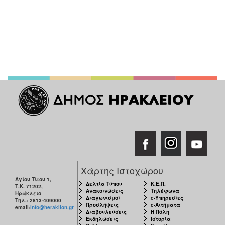
Χάρτης Ιστοχώρου
Αγίου Τίτου 1,
Δελτία Τύπου
Κ.Ε.Π.
Τ.Κ. 71202,
Ανακοινώσεις
Τηλέφωνα
Ηράκλειο
Διαγωνισμοί
e-Υπηρεσίες
Τηλ.: 2813-409000
Προσλήψεις
e-Αιτήματα
email:
info@heraklion.gr
Διαβουλεύσεις
Η Πόλη
Εκδηλώσεις
Ιστορία