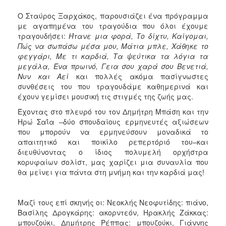
Ο Σταύρος Ξαρχάκος, παρουσιάζει ένα πρόγραμμα
με αγαπημένα του τραγούδια που όλοι έχουμε
τραγουδήσει:
Ήτανε μια φορά, Το δίχτυ, Καίγομαι,
Πώς να σωπάσω μέσα μου, Μάτια μπλε, Χάθηκε το
φεγγάρι, Με τι καρδιά, Τα ψεύτικα τα λόγια τα
μεγάλα, Ένα πρωινό, Γεια σου χαρά σου Βενετιά,
Νυν και Αεί
και πολλές ακόμα πασίγνωστες
συνθέσεις του που τραγουδάμε καθημερινά και
έχουν γεμίσει μουσική τις στιγμές της ζωής μας.
Έχοντας στο πλευρό του τον Δημήτρη Μπάση και την
Ηρώ Σαΐα –δύο σπουδαίους ερμηνευτές αξιώσεων
που μπορούν να ερμηνεύσουν μοναδικά το
απαιτητικό και ποικίλο ρεπερτόριό του–και
διευθύνοντας ο ίδιος πολυμελή ορχήστρα
κορυφαίων σολίστ, μας χαρίζει μια συναυλία που
θα μείνει για πάντα στη μνήμη και την καρδιά μας!
Μαζί τους επί σκηνής οι: Νεοκλής Νεοφυτίδης: πιάνο,
Βασίλης Δρογκάρης: ακορντεόν, Ηρακλής Ζάκκας:
μπουζούκι, Δημήτρης Ρέππας: μπουζούκι, Γιάννης