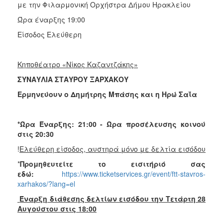
με την Φιλαρμονική Ορχήστρα Δήμου Ηρακλείου
Ώρα έναρξης 19:00
Είσοδος Ελεύθερη
Κηποθέατρο «Νίκος Καζαντζάκης»
ΣΥΝΑΥΛΙΑ ΣΤΑΥΡΟΥ ΞΑΡΧΑΚΟΥ
Ερμηνεύουν ο Δημήτρης Μπάσης και η Ηρώ Σαΐα
*Ώρα Έναρξης: 21:00 -
Ώρα προσέλευσης κοινού
στις 20:30
!
Ελεύθερη είσοδος, αυστηρά μόνο με δελτία εισόδου
*
Προμηθευτείτε το εισιτήριό σας
εδώ:
https://www.ticketservices.gr/event/ftt-stavros-
xarhakos/?lang=el
Έναρξη διάθεσης δελτίων εισόδου την Τετάρτη 28
Αυγούστου στις 18:00