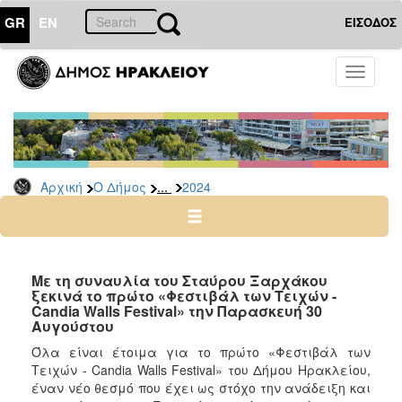
GR
EN
ΕΙΣΟΔΟΣ
Ο
Toggle
ΔΗΜΟΣ
navigati
Δελτία
Τύπου
Αρχείο
...
Αρχική
Ο Δήμος
2024
2026
2025
2024
2023
Με τη συναυλία του Σταύρου Ξαρχάκου
ξεκινά το πρώτο «Φεστιβάλ των Τειχών -
2022
Candia Walls Festival» την Παρασκευή 30
2021
Αυγούστου
2020
Όλα είναι έτοιμα για το πρώτο «Φεστιβάλ των
Τειχών - Candia Walls Festival» του Δήμου Ηρακλείου,
2019
έναν νέο θεσμό που έχει ως στόχο την ανάδειξη και