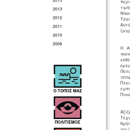
2015
περι
τιμή
2013
Νίκο
2012
Τσαγ
Αντ
2011
ζωγρ
2010
2006
Η Α
ικαν
εκθέ
ημερ
Πολυ
ιστο
Πλε
εμπι
Ο ΤΟΠΟΣ ΜΑΣ
Πινα
Αξίζ
Τέχν
ΠΟΛΙΤΙΣΜΟΣ
Κρήτ
την 