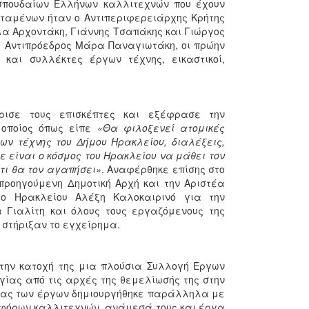
 σπουδαίων Ελλήνων καλλιτεχνών που έχουν
σταμένων ήταν ο Αντιπεριφερειάρχης Κρήτης
έλα Αρχοντάκη, Γιάννης Τσαπάκης και Γιώργος
 Αντιπρόεδρος Μάρα Παναγιωτάκη, οι πρώην
και συλλέκτες έργων τέχνης, εικαστικοί,
ρισε τους επισκέπτες και εξέφρασε την
 οποίος όπως είπε
«Θα φιλοξενεί ατομικές
ων τέχνης του Δήμου Ηρακλείου, διαλέξεις,
 είναι ο κόσμος του Ηρακλείου να μάθει τον
ότι θα τον αγαπήσει»
. Αναφέρθηκε επίσης στο
 προηγούμενη Δημοτική Αρχή και την Αριστέα
χο Ηρακλείου Αλέξη Καλοκαιρινό για την
α Γιαλίτη και όλους τους εργαζόμενους της
 στήριξαν το εγχείρημα.
 στην κατοχή της μια πλούσια Συλλογή Έργων
γίας από τις αρχές της θεμελίωσής της στην
ρήνας των έργων δημιουργήθηκε παράλληλα με
ιαφόρων καλλιτεχνών, ανάμεσά τους και έργα