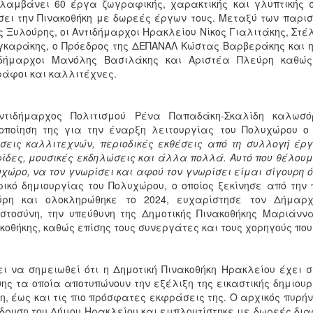
λαμβάνει 60 έργα ζωγραφικής, χαρακτικής και γλυπτικής
σει την Πινακοθήκη με δωρεές έργων τους. Μεταξύ των παρι
ς Ξυλούρης, οι Αντιδήμαρχοι Ηρακλείου Νίκος Γιαλιτάκης, Στ
καράκης, ο Πρόεδρος της ΔΕΠΑΝΑΛ Κώστας Βαρβεράκης και η
ιδήμαρχοι Μανόλης Βασιλάκης και Αριστέα Πλεύρη καθώς 
άφοι και καλλιτέχνες.
ντιδήμαρχος Πολιτισμού Ρένα Παπαδάκη-Σκαλίδη καλωσό
οποίηση της για την έναρξη λειτουργίας του Πολυχώρου ο
σεις καλλιτεχνών, περιοδικές εκθέσεις από τη συλλογή έργ
ίδες, μουσικές εκδηλώσεις και άλλα πολλά. Αυτό που θέλουμε
χώρο, να τον γνωρίσει και αφού τον γνωρίσει είμαι σίγουρη 
ρικό δημιουργίας του Πολυχώρου, ο οποίος ξεκίνησε από την
ύρη και ολοκληρώθηκε το 2024, ευχαρίστησε τον Δήμαρ
στοσύνη, την υπεύθυνη της Δημοτικής Πινακοθήκης Μαριάνν
κοθήκης, καθώς επίσης τους συνεργάτες και τους χορηγούς που
ει να σημειωθεί ότι η Δημοτική Πινακοθήκη Ηρακλείου έχει
ης τα οποία αποτυπώνουν την εξέλιξη της εικαστικής δημιουρ
η, έως και τις πιο πρόσφατες εκφράσεις της. Ο αρχικός πυ
ίδρυση του Δήμου Ηρακλείου και εμπλουτίστηκε με δωρεές δ