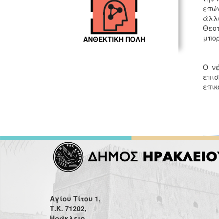
επώ
άλλ
Θεοτ
μπορ
ΑΝΘΕΚΤΙΚΗ ΠΟΛΗ
Ο νέ
επι
επικ
Αγίου Τίτου 1,
Τ.Κ. 71202,
Ηράκλειο