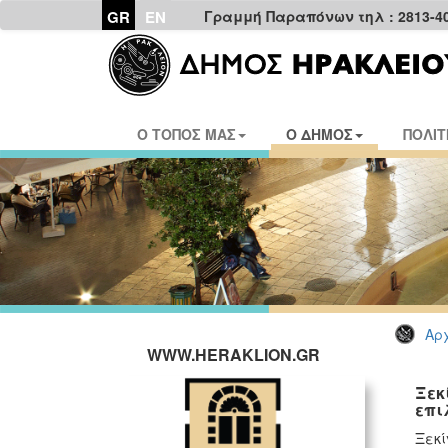
GR
EN
Γραμμή Παραπόνων τηλ : 2813-4
Ο ΤΟΠΟΣ ΜΑΣ
Ο ΔΗΜΟΣ
ΠΟΛΙΤ
Αρχ
WWW.HERAKLION.GR
Ξεκ
επι
Ξεκί