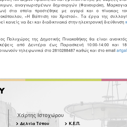
νυμων, αναγνωρισμένων δημιουργών (Φανουράκη, Μαρκογιαν
ων) στα οποία προστέθηκε με αγορά και ο πίνακας του
οκόπουλου, «Η Βάπτιση του Χριστού». Τα έργα της συλλογή
εί κανείς να δει και διαδικτυακά στην ηλεκτρονική διεύθυνση
w
ος Πολυχώρος της Δημοτικής Πινακοθήκης θα είναι ανοικτός
σκέψεις από Δευτέρα έως Παρασκευή 10:00-14:00 και 18:
οινωνούν τηλεφωνικά στο 2810288487 καθώς και στο email
artga
Χάρτης Ιστοχώρου
Δελτία Τύπου
Κ.Ε.Π.