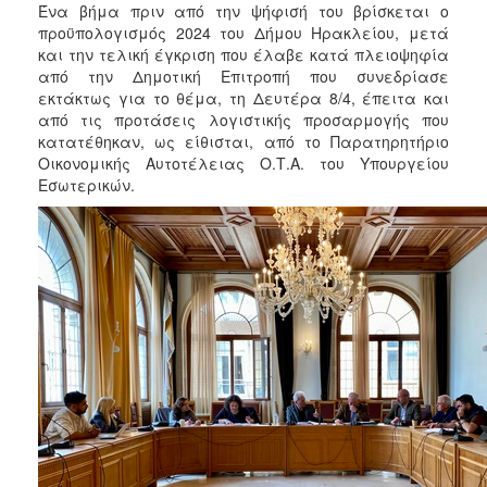
2018
Ένα βήμα πριν από την ψήφισή του βρίσκεται ο
προϋπολογισμός 2024 του Δήμου Ηρακλείου, μετά
2017
και την τελική έγκριση που έλαβε κατά πλειοψηφία
2016
από την Δημοτική Επιτροπή που συνεδρίασε
εκτάκτως για το θέμα, τη Δευτέρα 8/4, έπειτα και
2015
από τις προτάσεις λογιστικής προσαρμογής που
2013
κατατέθηκαν, ως είθισται, από το Παρατηρητήριο
Οικονομικής Αυτοτέλειας Ο.Τ.Α. του Υπουργείου
2012
Εσωτερικών.
2011
2010
2006
Ο
ΤΟΠΟΣ
ΜΑΣ
ΠΟΛΙΤΙΣΜΟΣ