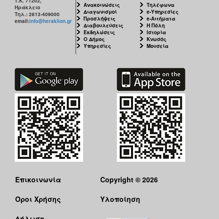
Τ.Κ. 71202,
Ανακοινώσεις
Τηλέφωνα
Ηράκλειο
Διαγωνισμοί
e-Υπηρεσίες
Τηλ.: 2813-409000
Προσλήψεις
e-Αιτήματα
email:
info@heraklion.gr
Διαβουλεύσεις
Η Πόλη
Εκδηλώσεις
Ιστορία
Ο Δήμος
Κνωσός
Υπηρεσίες
Μουσεία
Επικοινωνία
Copyright © 2026
Όροι Χρήσης
Υλοποίηση
Δήλωση