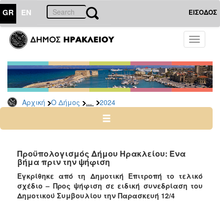
GR
EN
ΕΙΣΟΔΟΣ
Ο
Toggle
ΔΗΜΟΣ
navigati
Δελτία
Τύπου
Αρχείο
...
Αρχική
Ο Δήμος
2024
2026
2025
2024
2023
Προϋπολογισμός Δήμου Ηρακλείου: Ένα
βήμα πριν την ψήφιση
2022
Εγκρίθηκε από τη Δημοτική Επιτροπή το τελικό
2021
σχέδιο – Προς ψήφιση σε ειδική συνεδρίαση του
2020
Δημοτικού Συμβουλίου την Παρασκευή 12/4
2019