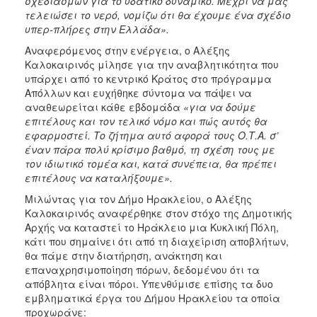
σχεδιασμών για το υδατικό δυναμικό. Μέχρι να μας
τελειώσει το νερό, νομίζω ότι θα έχουμε ένα σχέδιο
υπερ-πλήρες στην Ελλάδα».
Αναφερόμενος στην ενέργεια, ο Αλέξης
Καλοκαιρινός μίλησε για την αναβλητικότητα που
υπάρχει από το κεντρικό Κράτος στο πρόγραμμα
Απόλλων και ευχήθηκε σύντομα να πάψει να
αναθεωρείται κάθε εβδομάδα
«για να δούμε
επιτέλους και τον τελικό νόμο και πώς αυτός θα
εφαρμοστεί. Το ζήτημα αυτό αφορά τους Ο.Τ.Α. σ’
έναν πάρα πολύ κρίσιμο βαθμό, τη σχέση τους με
τον ιδιωτικό τομέα και, κατά συνέπεια, θα πρέπει
επιτέλους να καταλήξουμε».
Μιλώντας για τον Δήμο Ηρακλείου, ο Αλέξης
Καλοκαιρινός αναφέρθηκε στον στόχο της Δημοτικής
Αρχής να καταστεί το Ηράκλειο μια Κυκλική Πόλη,
κάτι που σημαίνει ότι από τη διαχείριση αποβλήτων,
θα πάμε στην διατήρηση, ανάκτηση και
επαναχρησιμοποίηση πόρων, δεδομένου ότι τα
απόβλητα είναι πόροι. Υπενθύμισε επίσης τα δυο
εμβληματικά έργα του Δήμου Ηρακλείου τα οποία
προχωράνε: