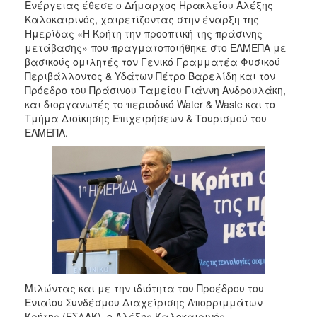
2018
Ενέργειας έθεσε ο Δήμαρχος Ηρακλείου Αλέξης
Καλοκαιρινός, χαιρετίζοντας στην έναρξη της
2017
Ημερίδας «Η Κρήτη την προοπτική της πράσινης
2016
μετάβασης» που πραγματοποιήθηκε στο ΕΛΜΕΠΑ με
βασικούς ομιλητές τον Γενικό Γραμματέα Φυσικού
2015
Περιβάλλοντος & Υδάτων Πέτρο Βαρελίδη και τον
2013
Πρόεδρο του Πράσινου Ταμείου Γιάννη Ανδρουλάκη,
και διοργανωτές το περιοδικό Water & Waste και το
2012
Τμήμα Διοίκησης Επιχειρήσεων & Τουρισμού του
2011
ΕΛΜΕΠΑ.
2010
2006
Ο
ΤΟΠΟΣ
ΜΑΣ
Μιλώντας και με την ιδιότητα του Προέδρου του
ΠΟΛΙΤΙΣΜΟΣ
Ενιαίου Συνδέσμου Διαχείρισης Απορριμμάτων
Κρήτης (ΕΣΔΑΚ), ο Αλέξης Καλοκαιρινός