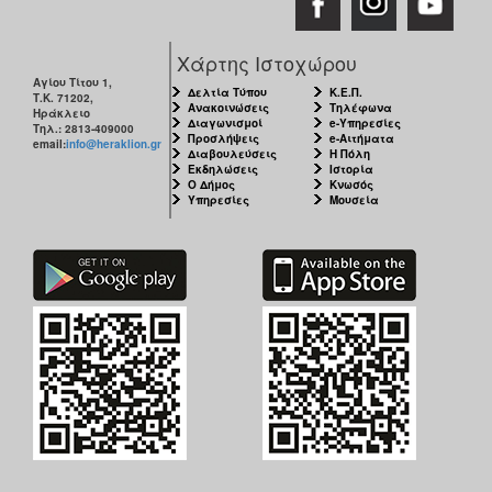
Χάρτης Ιστοχώρου
Αγίου Τίτου 1,
Δελτία Τύπου
Κ.Ε.Π.
Τ.Κ. 71202,
Ανακοινώσεις
Τηλέφωνα
Ηράκλειο
Διαγωνισμοί
e-Υπηρεσίες
Τηλ.: 2813-409000
Προσλήψεις
e-Αιτήματα
email:
info@heraklion.gr
Διαβουλεύσεις
Η Πόλη
Εκδηλώσεις
Ιστορία
Ο Δήμος
Κνωσός
Υπηρεσίες
Μουσεία