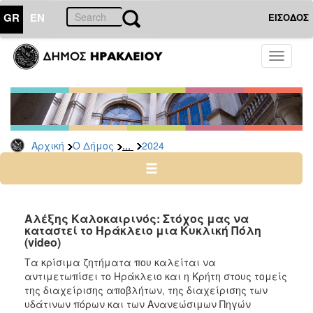
GR
EN
ΕΙΣΟΔΟΣ
Ο
Toggle
ΔΗΜΟΣ
navigati
Δελτία
Τύπου
Αρχείο
...
Αρχική
Ο Δήμος
2024
2026
2025
2024
2023
Αλέξης Καλοκαιρινός: Στόχος μας να
καταστεί το Ηράκλειο μια Κυκλική Πόλη
2022
(video)
2021
Τα κρίσιμα ζητήματα που καλείται να
2020
αντιμετωπίσει το Ηράκλειο και η Κρήτη στους τομείς
της διαχείρισης αποβλήτων, της διαχείρισης των
2019
υδάτινων πόρων και των Ανανεώσιμων Πηγών