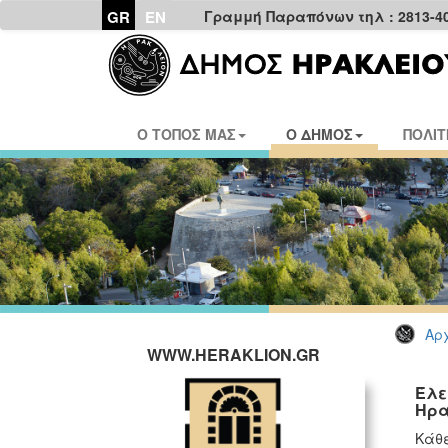
GR
EN
Γραμμή Παραπόνων τηλ : 2813-4
Ο ΤΟΠΟΣ ΜΑΣ
Ο ΔΗΜΟΣ
ΠΟΛΙΤ
Αρχ
WWW.HERAKLION.GR
Έλε
Ηρα
Κάθε