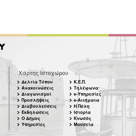
Χάρτης Ιστοχώρου
Δελτία Τύπου
Κ.Ε.Π.
Ανακοινώσεις
Τηλέφωνα
Διαγωνισμοί
e-Υπηρεσίες
Προσλήψεις
e-Αιτήματα
Διαβουλεύσεις
Η Πόλη
Εκδηλώσεις
Ιστορία
Ο Δήμος
Κνωσός
Υπηρεσίες
Μουσεία