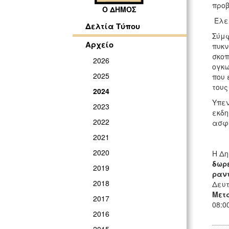
προβ
Ο ΔΗΜΟΣ
Έλεγ
Δελτία Τύπου
Σύμφ
Αρχείο
πυκν
σκοπ
2026
ογκω
2025
που 
τους
2024
Υπεν
2023
εκδη
2022
ασφά
2021
2020
Η Δη
δωρ
2019
ραν
2018
Δευτ
Μετ
2017
08:0
2016