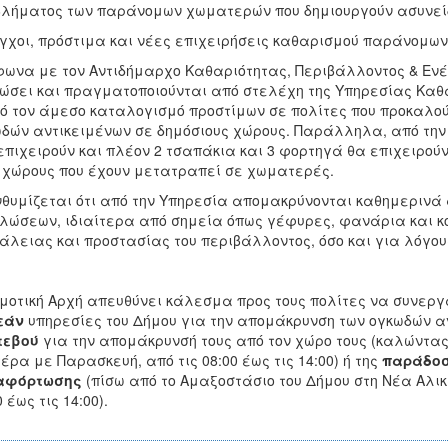
λήματος των παράνομων χωματερών που δημιουργούν ασυνείδη
χοι, πρόστιμα και νέες επιχειρήσεις καθαρισμού παράνομω
ωνα με τον Αντιδήμαρχο Καθαριότητας, Περιβάλλοντος & Ενέρ
ώσει και πραγματοποιούνται από στελέχη της Υπηρεσίας Καθα
ό τον άμεσο καταλογισμό προστίμων σε πολίτες που προκαλούν
δών αντικειμένων σε δημόσιους χώρους. Παράλληλα, από την
επιχειρούν και πλέον 2 τσαπάκια και 3 φορτηγά θα επιχειρού
 χώρους που έχουν μετατραπεί σε χωματερές.
θυμίζεται ότι από την Υπηρεσία απομακρύνονται καθημερινά 
λώσεων, ιδιαίτερα από σημεία όπως γέφυρες, φανάρια και κο
λειας και προστασίας του περιβάλλοντος, όσο και για λόγους
μοτική Αρχή απευθύνει κάλεσμα προς τους πολίτες να συνεργα
εάν
υπηρεσίες του Δήμου για την απομάκρυνση των ογκωδών α
τεβού
για την απομάκρυνσή τους από τον χώρο τους (καλώντας
έρα με Παρασκευή, από τις 08:00 έως τις 14:00) ή της
παράδοση
αφόρτωσης
(πίσω από το Αμαξοστάσιο του Δήμου στη Νέα Αλι
0 έως τις 14:00).