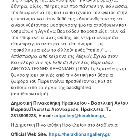
ΑΝΘΕΚΤΙΚΗ
δέντρα, ρίζες, πέτρες και προ πάντων την θάλασσα,
ΠΟΛΗ
την διαφάνειά της και τα παιχνίδια του φωτός στην
επιφάνεια και στον βυθό της.«Αποσυνθέτοντας και
ανασυνθέτοντας μορφογραφήματα αισθήσεων και
νοημάτων η Αγγέλα Βορεάδου παρουσιάζει τελικά
την επιφάνεια μιας φύσης, ως νεύμα ανάμεσα
στην πραγματικότητα και στο όνειρο… με
προκάλυμμα εδώ το άλλοθι ενός "τοπίου"...».
Απόσπασμα από κείμενο της Αθηνάς Σχινά στον
Κατάλογο για την Έκθεση Αγγέλας Βορεάδου.
ΑΙΘΟΥΣΑ ΤΕΧΝΗΣ ΚΡΕΩΝΙΔΗΣ (1993).Τελευταία έχει
ζωγραφίσει σκηνές από την δυτική και βόρεια
ζωφόρο του Παρθενώνα προσθέτοντας και σε
κάποια από τα έργα της backlight led
(οπισθοφωτισμό).
Δημοτική Πινακοθήκη Ηρακλείου - Βασιλική Αγίου
Μάρκου.Πλατεία Λιονταριών, Ηράκλειο, Τ.:
2813909228,
E
-
mail
:
artgallery@heraklion.gr
Η Δημοτική Πινακοθήκη Ηρακλείου στο διαδίκτυο:
Official Web Site:
https://heraklionartgallery.gr/