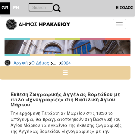
GR
EN
ΕΙΣΟΔΟΣ
Ο
Toggle
ΔΗΜΟΣ
navigati
Δελτία
Τύπου
Αρχείο
...
Αρχική
Ο Δήμος
2024
2026
2025
2024
2023
Έκθεση Ζωγραφικής Αγγέλας Βορεάδου με
τίτλο «Ιχνογραφίες» στη Βασιλική Αγίου
2022
Μάρκου
2021
Την ερχόμενη Τετάρτη 27 Μαρτίου στις 18:30 το
2020
απόγευμα, θα πραγματοποιηθούν στη Βασιλική του
Αγίου Μάρκου τα εγκαίνια της έκθεσης ζωγραφικής
2019
της Αγγέλας Βορεάδου «Ιχνογραφίες» με την