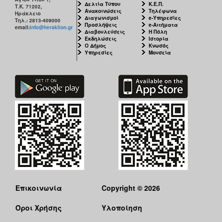
Δελτία Τύπου
Κ.Ε.Π.
Τ.Κ. 71202,
Ανακοινώσεις
Τηλέφωνα
Ηράκλειο
Διαγωνισμοί
e-Υπηρεσίες
Τηλ.: 2813-409000
Προσλήψεις
e-Αιτήματα
email:
info@heraklion.gr
Διαβουλεύσεις
Η Πόλη
Εκδηλώσεις
Ιστορία
Ο Δήμος
Κνωσός
Υπηρεσίες
Μουσεία
Επικοινωνία
Copyright © 2026
Όροι Χρήσης
Υλοποίηση