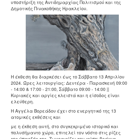
2018
υποστήριξη της Αντιδημαρχίας Πολιτισμού και της
Δημοτικής Πινακοθήκης Ηρακλείου.
2017
2016
2015
2013
2012
2011
2010
2006
Η έκθεση θα διαρκέσει έως το Σάββατο 13 Απριλίου
2024. Ώρες λειτουργίας: Δευτέρα - Παρασκευή 09:00
- 14:00 & 17:00 - 21:00, Σάββατο 09:00 - 14:00 ||
Κυριακές και αργίες κλειστά και η είσοδος είναι
ελεύθερη.
Ο
ΤΟΠΟΣ
Η Αγγέλα Βορεάδου έχει στο ενεργητικό της 13
ΜΑΣ
ατομικές εκθέσεις και
με η έκθεση αυτή, στο συγκεκριμένο ιστορικό και
ΠΟΛΙΤΙΣΜΟΣ
πολυσήμαντο χώρο, επιτελεί τον νόστο στις ρίζες
της ύπαρξής της. Ζωγραφίζει την φύση: βράχια,