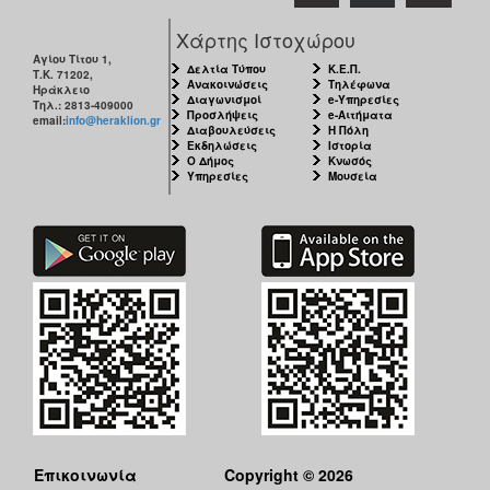
Χάρτης Ιστοχώρου
Αγίου Τίτου 1,
Δελτία Τύπου
Κ.Ε.Π.
Τ.Κ. 71202,
Ανακοινώσεις
Τηλέφωνα
Ηράκλειο
Διαγωνισμοί
e-Υπηρεσίες
Τηλ.: 2813-409000
Προσλήψεις
e-Αιτήματα
email:
info@heraklion.gr
Διαβουλεύσεις
Η Πόλη
Εκδηλώσεις
Ιστορία
Ο Δήμος
Κνωσός
Υπηρεσίες
Μουσεία
Επικοινωνία
Copyright © 2026