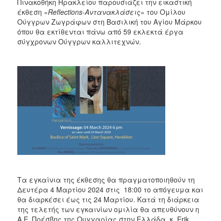
2018
Πινακοθήκη Ηρακλείου παρουσιάζει την εικαστική
έκθεση «
Reflections
-Αντανακλάσεις
» του Ομίλου
2017
Ούγγρων Ζωγράφων στη Βασιλική του Αγίου Μάρκου
2016
όπου θα εκτίθενται πάνω από 59 εκλεκτά έργα
σύγχρονων Ούγγρων καλλιτεχνών.
2015
2013
2012
2011
2010
2006
Ο
ΤΟΠΟΣ
Τα εγκαίνια της έκθεσης θα πραγματοποιηθούν τη
ΜΑΣ
Δευτέρα 4 Μαρτίου 2024 στις 18:00 το απόγευμα και
θα διαρκέσει έως τις 24 Μαρτίου. Κατά τη διάρκεια
ΠΟΛΙΤΙΣΜΟΣ
της τελετής των εγκαινίων ομιλία θα απευθύνουν η
Α.Ε. Πρέσβης της Ουγγαρίας στην Ελλάδα, κ. Erik