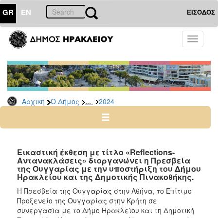
GR
EN
ΕΙΣΟΔΟΣ
Ο
Toggle
ΔΗΜΟΣ
navigati
Δελτία
Τύπου
Αρχείο
...
Αρχική
Ο Δήμος
2024
2026
2025
2024
2023
Εικαστική έκθεση με τίτλο «Reflections-
Αντανακλάσεις» διοργανώνει η Πρεσβεία
2022
της Ουγγαρίας με την υποστήριξη του Δήμου
2021
Ηρακλείου και της Δημοτικής Πινακοθήκης.
2020
Η Πρεσβεία της Ουγγαρίας στην Αθήνα, το Επίτιμο
Προξενείο της Ουγγαρίας στην Κρήτη σε
2019
συνεργασία με το Δήμο Ηρακλείου και τη Δημοτική