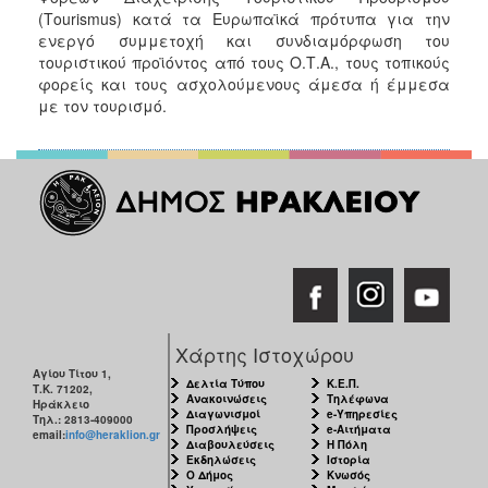
(Tοurismus) κατά τα Ευρωπαϊκά πρότυπα για την
ενεργό συμμετοχή και συνδιαμόρφωση του
τουριστικού προϊόντος από τους Ο.Τ.Α., τους τοπικούς
φορείς και τους ασχολούμενους άμεσα ή έμμεσα
με τον τουρισμό.
Χάρτης Ιστοχώρου
Αγίου Τίτου 1,
Δελτία Τύπου
Κ.Ε.Π.
Τ.Κ. 71202,
Ανακοινώσεις
Τηλέφωνα
Ηράκλειο
Διαγωνισμοί
e-Υπηρεσίες
Τηλ.: 2813-409000
Προσλήψεις
e-Αιτήματα
email:
info@heraklion.gr
Διαβουλεύσεις
Η Πόλη
Εκδηλώσεις
Ιστορία
Ο Δήμος
Κνωσός