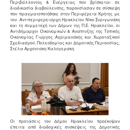
2018
Περιβάλλοντος & Ενέργειας που βρίσκεται σε
διαδικασία διαβούλευσης, παρουσίασαν σε σύσκεψη
2017
που πραγματοποιήθηκε στην Περιφέρεια Κρήτης με
2016
τον Αντιπεριφερειάρχη Ηρακλείου Νίκο Συριγωνάκη
και τη συμμετοχή των Δήμων της Π.Ε. Ηρακλείου, οι
2015
Αντιδήμαρχοι Οικονομικών & Ανάπτυξης της Τοπικής
2013
Οικονομίας Γιώργος Αγριμανάκης και Χωροταξικού
Σχεδιασμού, Πολεοδομίας και Δημοτικής Περιουσίας,
2012
Στέλα Αρχοντάκη Καλογεράκη.
2011
2010
2006
Ο
ΤΟΠΟΣ
ΜΑΣ
ΠΟΛΙΤΙΣΜΟΣ
Οι προτάσεις του Δήμου Ηρακλείου προέκυψαν
έπειτα από διαδοχικές συσκέψεις της Δημοτικής