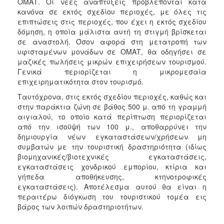
ΟΜΑΤ. Οι νέες αναπτύξεις προβλέπονται κατά
κανόνα σε εκτός σχεδίου περιοχές, με όλες τις
επιπτώσεις στις περιοχές, που έχει η εκτός σχεδίου
δόμηση, η οποία μάλιστα αυτή τη στιγμή βρίσκεται
σε αναστολή. Όσον αφορά στη μετατροπή των
υφισταμένων μονάδων σε ΟΜΑΤ, θα οδηγήσει σε
μαζικές πωλήσεις μικρών επιχειρήσεων τουρισμού.
Γενικά περιορίζεται η μικρομεσαία
επιχειρηματικότητα στον τουρισμό.
Ταυτόχρονα, στις εκτός σχεδίου περιοχές, καθώς και
στην παράκτια ζώνη σε βάθος 500 μ. από τη γραμμή
αιγιαλού, το οποίο κατά περίπτωση περιορίζεται
από την ισοϋψή των 100 μ., αποθαρρύνει την
δημιουργία νέων εγκαταστάσεων/χρήσεων μη
συμβατών με την τουριστική δραστηριότητα (ιδίως
βιομηχανικές/βιοτεχνικές εγκαταστάσεις,
εγκαταστάσεις χονδρικού εμπορίου, κτίρια και
γήπεδα αποθήκευσης, κτηνοτροφικές
εγκαταστάσεις). Αποτέλεσμα αυτού θα είναι η
περαιτέρω διόγκωση του τουριστικού τομέα εις
βάρος των λοιπών δραστηριοτήτων.