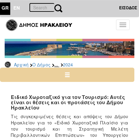
GR
EN
ΕΙΣΟΔΟΣ
Ο
Toggle
ΔΗΜΟΣ
navigati
Δελτία
Τύπου
Αρχείο
...
Αρχική
Ο Δήμος
2024
2026
2025
2024
2023
Ειδικό Χωροταξικό για τον Τουρισμό: Αυτές
είναι οι θέσεις και οι προτάσεις του Δήμου
2022
Ηρακλείου
2021
Τις συγκεκριμένες θέσεις και απόψεις του Δήμου
2020
Ηρακλείου για το «Ειδικό Χωροταξικό Πλαίσιο για
τον τουρισμό και τη Στρατηγική Μελέτη
2019
Περιβαλλοντικών Επιπτώσεων» του Υπουργείου