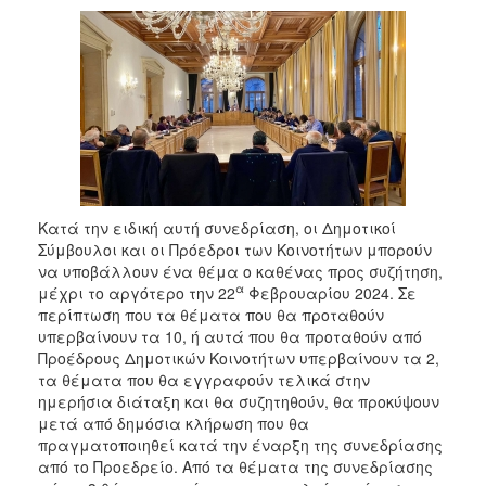
2018
2017
2016
2015
2013
2012
2011
Κατά την ειδική αυτή συνεδρίαση, οι Δημοτικοί
2010
Σύμβουλοι και οι Πρόεδροι των Κοινοτήτων μπορούν
2006
να υποβάλλουν ένα θέμα ο καθένας προς συζήτηση,
α
μέχρι το αργότερο την 22
Φεβρουαρίου 2024. Σε
περίπτωση που τα θέματα που θα προταθούν
υπερβαίνουν τα 10, ή αυτά που θα προταθούν από
Προέδρους Δημοτικών Κοινοτήτων υπερβαίνουν τα 2,
Ο
τα θέματα που θα εγγραφούν τελικά στην
ΤΟΠΟΣ
ημερήσια διάταξη και θα συζητηθούν, θα προκύψουν
ΜΑΣ
μετά από δημόσια κλήρωση που θα
πραγματοποιηθεί κατά την έναρξη της συνεδρίασης
ΠΟΛΙΤΙΣΜΟΣ
από το Προεδρείο. Από τα θέματα της συνεδρίασης