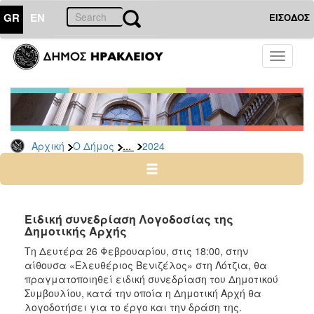
GR
EN
ΕΙΣΟΔΟΣ
Ο
Toggle
ΔΗΜΟΣ
navigati
Δελτία
Τύπου
Αρχείο
...
Αρχική
Ο Δήμος
2024
2026
2025
2024
2023
Ειδική συνεδρίαση Λογοδοσίας της
Δημοτικής Αρχής
2022
Τη Δευτέρα 26 Φεβρουαρίου, στις 18:00, στην
2021
αίθουσα «Ελευθέριος Βενιζέλος» στη Λότζια, θα
2020
πραγματοποιηθεί ειδική συνεδρίαση του Δημοτικού
Συμβουλίου, κατά την οποία η Δημοτική Αρχή θα
2019
λογοδοτήσει για το έργο και την δράση της.