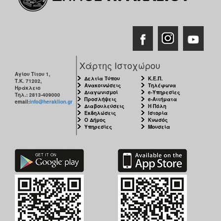
Χάρτης Ιστοχώρου
Αγίου Τίτου 1,
Δελτία Τύπου
Κ.Ε.Π.
Τ.Κ. 71202,
Ανακοινώσεις
Τηλέφωνα
Ηράκλειο
Διαγωνισμοί
e-Υπηρεσίες
Τηλ.: 2813-409000
Προσλήψεις
e-Αιτήματα
email:
info@heraklion.gr
Διαβουλεύσεις
Η Πόλη
Εκδηλώσεις
Ιστορία
Ο Δήμος
Κνωσός
Υπηρεσίες
Μουσεία