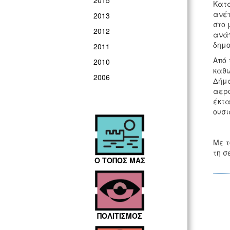
2015
Κατά
ανέπ
2013
στο 
2012
ανάπ
δημο
2011
Από 
2010
καθώ
2006
Δήμα
αερο
έκτα
ουσι
Με τ
τη σ
Ο ΤΟΠΟΣ ΜΑΣ
ΠΟΛΙΤΙΣΜΟΣ