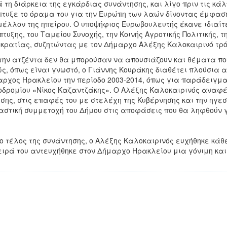
 τη διάρκεια της εγκάρδιας συνάντησης, και λίγο πριν τις κ
τυξε το όραμα του για την Ευρώπη των λαών δίνοντας έμφαση 
μέλλον της ηπείρου. Ο υποψήφιος Ευρωβουλευτής έκανε ιδιαί
τυξης, του Ταμείου Συνοχής, την Κοινής Αγροτικής Πολιτικής, 
κρατίας, συζητώντας με τον Δήμαρχο Αλέξης Καλοκαιρινό τρό
την ατζέντα δεν θα μπορούσαν να απουσιάζουν και θέματα πο
ς, όπως είναι γνωστό, ο Γιάννης Κουράκης διαθέτει πλούσια αυ
ρχος Ηρακλείου την περίοδο 2003-2014, όπως για παράδειγμα 
δρομίου «Νίκος Καζαντζάκης». Ο Αλέξης Καλοκαιρινός αναφέρ
σης, στις επαφές του με στελέχη της Κυβέρνησης και την ηγεσ
αστική συμμετοχή του Δήμου στις αποφάσεις που θα ληφθούν γ
ο τέλος της συνάντησης, ο Αλέξης Καλοκαιρινός ευχήθηκε κάθε
ειρά του αντευχήθηκε στον Δήμαρχο Ηρακλείου μια γόνιμη και 