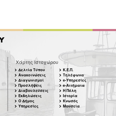
Χάρτης Ιστοχώρου
Δελτία Τύπου
Κ.Ε.Π.
Ανακοινώσεις
Τηλέφωνα
Διαγωνισμοί
e-Υπηρεσίες
Προσλήψεις
e-Αιτήματα
Διαβουλεύσεις
Η Πόλη
Εκδηλώσεις
Ιστορία
Ο Δήμος
Κνωσός
Υπηρεσίες
Μουσεία