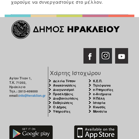
χαρούμε να συνεργαστούμε στο μέλλον.
ΑΝΘΕΚΤΙΚΗ
ΠΟΛΗ
Χάρτης Ιστοχώρου
Αγίου Τίτου 1,
Δελτία Τύπου
Κ.Ε.Π.
Τ.Κ. 71202,
Ανακοινώσεις
Τηλέφωνα
Ηράκλειο
Διαγωνισμοί
e-Υπηρεσίες
Τηλ.: 2813-409000
Προσλήψεις
e-Αιτήματα
email:
info@heraklion.gr
Διαβουλεύσεις
Η Πόλη
Εκδηλώσεις
Ιστορία
Ο Δήμος
Κνωσός
Υπηρεσίες
Μουσεία