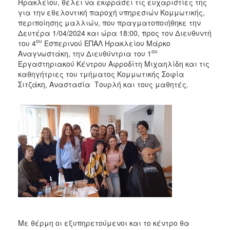
2018
Ηρακλείου, θέλει να εκφράσει τις ευχαριστίες της
για την εθελοντική παροχή υπηρεσιών Κομμωτικής,
2017
περιποίησης μαλλιών, που πραγματοποιήθηκε την
2016
Δευτέρα 1/04/2024 και ώρα 18:00, προς τον Διευθυντή
ου
του 4
Εσπερινού ΕΠΑΛ Ηρακλείου Μάρκο
2015
ου
Αναγνωστάκη, την Διευθύντρια του 1
2013
Εργαστηριακού Κέντρου Αφροδίτη Μιχαηλίδη και τις
καθηγήτριες του τμήματος Κομμωτικής Σοφία
2012
Σιτζάκη, Αναστασία Τουρλή και τους μαθητές.
2011
2010
2006
Ο
ΤΟΠΟΣ
ΜΑΣ
ΠΟΛΙΤΙΣΜΟΣ
Με θέρμη οι εξυπηρετούμενοι και το κέντρο θα