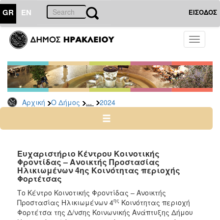
GR
EN
ΕΙΣΟΔΟΣ
Ο
Toggle
ΔΗΜΟΣ
navigati
Δελτία
Τύπου
Αρχείο
...
Αρχική
Ο Δήμος
2024
2026
2025
2024
2023
Ευχαριστήριο Κέντρου Κοινοτικής
Φροντίδας – Ανοικτής Προστασίας
2022
Ηλικιωμένων 4ης Κοινότητας περιοχής
2021
Φορτέτσας
2020
Το Κέντρο Κοινοτικής Φροντίδας – Ανοικτής
ης
Προστασίας Ηλικιωμένων 4
Κοινότητας περιοχή
2019
Φορτέτσα της Δ/νσης Κοινωνικής Ανάπτυξης Δήμου