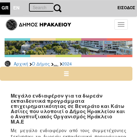
GR
EN
ΕΙΣΟΔΟΣ
Ο
Toggle
ΔΗΜΟΣ
navigati
Δελτία
Τύπου
Αρχείο
...
Αρχική
Ο Δήμος
2024
2026
2025
2024
2023
Μεγάλο ενδιαφέρον για τα δωρεάν
εκπαιδευτικά προγράμματα
2022
επιχειρηματικότητας σε Βενεράτο και Κάτω
2021
Ασίτες που υλοποιεί ο Δήμος Ηρακλείου και
ο Αναπτυξιακός Οργανισμός Ηράκλειο
2020
Μ.Α.Ε
2019
Με μεγάλο ενδιαφέρον από τους συμμετέχοντες
ξεκίνησαν τα δωρεάν εκπαιδευτικά προγράμματα