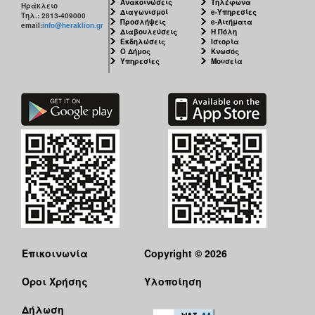
Ανακοινώσεις
Τηλέφωνα
Ηράκλειο
Διαγωνισμοί
e-Υπηρεσίες
Τηλ.: 2813-409000
Προσλήψεις
e-Αιτήματα
email:
info@heraklion.gr
Διαβουλεύσεις
Η Πόλη
Εκδηλώσεις
Ιστορία
Ο Δήμος
Κνωσός
Υπηρεσίες
Μουσεία
Επικοινωνία
Copyright © 2026
Όροι Χρήσης
Υλοποίηση
Δήλωση