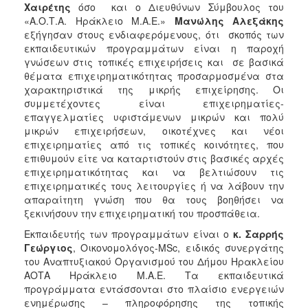
Χαιρέτης
όσο
και ο Διευθύνων Σύμβουλος του
ΑΝΘΕΚΤΙΚΗ
ΠΟΛΗ
«Α.Ο.Τ.Α. Ηράκλειο Μ.Α.Ε.»
Μανώλης Αλεξάκης
εξήγησαν στους ενδιαφερόμενους, ότι σκοπός των
εκπαιδευτικών προγραμμάτων είναι η παροχή
γνώσεων στις τοπικές επιχειρήσεις και σε βασικά
θέματα επιχειρηματικότητας προσαρμοσμένα στα
χαρακτηριστικά της μικρής επιχείρησης. Οι
συμμετέχοντες είναι επιχειρηματίες-
επαγγελματίες υφιστάμενων μικρών και πολύ
μικρών επιχειρήσεων, οικοτέχνες και νέοι
επιχειρηματίες από τις τοπικές κοινότητες, που
επιθυμούν είτε να καταρτιστούν στις βασικές αρχές
επιχειρηματικότητας και να βελτιώσουν τις
επιχειρηματικές τους λειτουργίες ή να λάβουν την
απαραίτητη γνώση που θα τους βοηθήσει να
ξεκινήσουν την επιχειρηματική του προσπάθεια.
Εκπαιδευτής των προγραμμάτων είναι ο
κ. Σαρρής
Γεώργιος
,
Οικονομολόγος-MSc, ειδικός συνεργάτης
του Αναπτυξιακού Οργανισμού του Δήμου Ηρακλείου
ΑΟΤΑ Ηράκλειο Μ.Α.Ε. Τα εκπαιδευτικά
προγράμματα εντάσσονται στο πλαίσιο ενεργειών
ενημέρωσης – πληροφόρησης της τοπικής