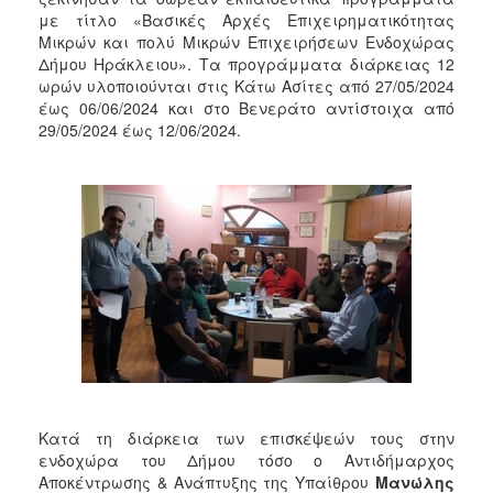
2018
με τίτλο «Βασικές Αρχές Επιχειρηματικότητας
2017
Μικρών και πολύ Μικρών Επιχειρήσεων Ενδοχώρας
Δήμου Ηράκλειου». Τα προγράμματα διάρκειας 12
2016
ωρών υλοποιούνται στις Κάτω Ασίτες από 27/05/2024
2015
έως 06/06/2024 και στο Βενεράτο αντίστοιχα από
29/05/2024 έως 12/06/2024.
2013
2012
2011
2010
2006
Ο
ΤΟΠΟΣ
ΜΑΣ
Κατά τη διάρκεια των επισκέψεών τους στην
ΠΟΛΙΤΙΣΜΟΣ
ενδοχώρα του Δήμου τόσο ο Αντιδήμαρχος
Αποκέντρωσης & Ανάπτυξης της Υπαίθρου
Μανώλης