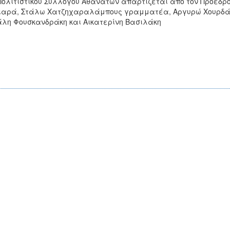
Πολιτιστικού Συλλόγου Αθανάτων απαρτίζεται από τον Πρόεδρ
αρά, Στάλω Χατζηχαραλάμπους γραμματέα, Αργυρώ Χουρδάκη
λη Φουσκανδράκη και Αικατερίνη Βασιλάκη