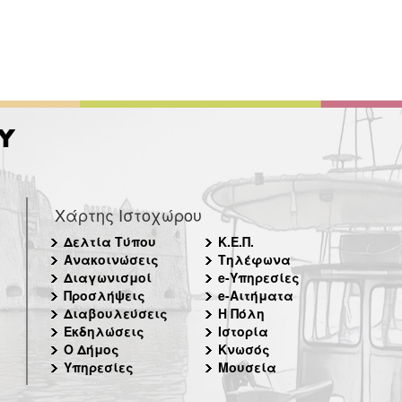
Χάρτης Ιστοχώρου
Δελτία Τύπου
Κ.Ε.Π.
Ανακοινώσεις
Τηλέφωνα
Διαγωνισμοί
e-Υπηρεσίες
Προσλήψεις
e-Αιτήματα
Διαβουλεύσεις
Η Πόλη
Εκδηλώσεις
Ιστορία
Ο Δήμος
Κνωσός
Υπηρεσίες
Μουσεία