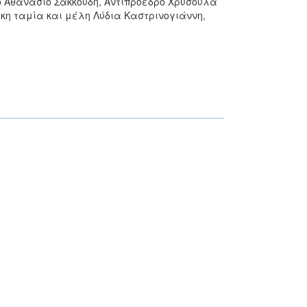
ο Αθανάσιο Σακκούδη, Αντιπρόεδρο Χρυσούλα
 ταμία και μέλη Λύδια Καστρινογιάννη,