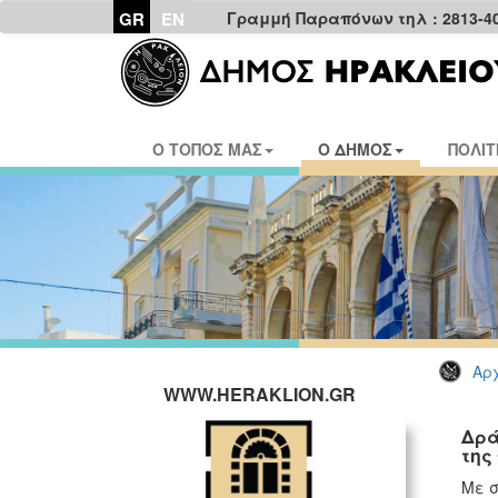
GR
EN
Γραμμή Παραπόνων τηλ : 2813-4
Ο ΤΟΠΟΣ ΜΑΣ
Ο ΔΗΜΟΣ
ΠΟΛΙΤ
Αρχ
WWW.HERAKLION.GR
Δρά
της
Με σ