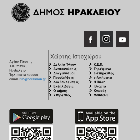
Χάρτης Ιστοχώρου
Αγίου Τίτου 1,
Δελτία Τύπου
Κ.Ε.Π.
Τ.Κ. 71202,
Ανακοινώσεις
Τηλέφωνα
Ηράκλειο
Διαγωνισμοί
e-Υπηρεσίες
Τηλ.: 2813-409000
Προσλήψεις
e-Αιτήματα
email:
info@heraklion.gr
Διαβουλεύσεις
Η Πόλη
Εκδηλώσεις
Ιστορία
Ο Δήμος
Κνωσός
Υπηρεσίες
Μουσεία