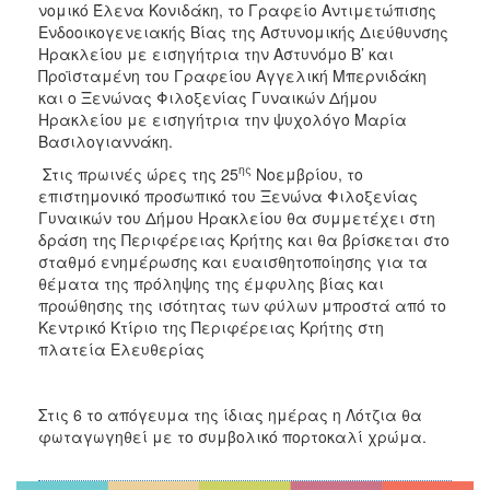
νομικό Έλενα Κονιδάκη, το Γραφείο Αντιμετώπισης
ΑΝΘΕΚΤΙΚΗ
ΠΟΛΗ
Ενδοοικογενειακής Βίας της Αστυνομικής Διεύθυνσης
Ηρακλείου με εισηγήτρια την Αστυνόμο Β’ και
Προϊσταμένη του Γραφείου Αγγελική Μπερνιδάκη
και ο Ξενώνας Φιλοξενίας Γυναικών Δήμου
Ηρακλείου με εισηγήτρια την ψυχολόγο Μαρία
Βασιλογιαννάκη.
ης
Στις πρωινές ώρες της 25
Νοεμβρίου, το
επιστημονικό προσωπικό του Ξενώνα Φιλοξενίας
Γυναικών του Δήμου Ηρακλείου θα συμμετέχει στη
δράση της Περιφέρειας Κρήτης και θα βρίσκεται στο
σταθμό ενημέρωσης και ευαισθητοποίησης για τα
θέματα της πρόληψης της έμφυλης βίας και
προώθησης της ισότητας των φύλων μπροστά από το
Κεντρικό Κτίριο της Περιφέρειας Κρήτης στη
πλατεία Ελευθερίας
Στις 6 το απόγευμα της ίδιας ημέρας η Λότζια θα
φωταγωγηθεί με το συμβολικό πορτοκαλί χρώμα.