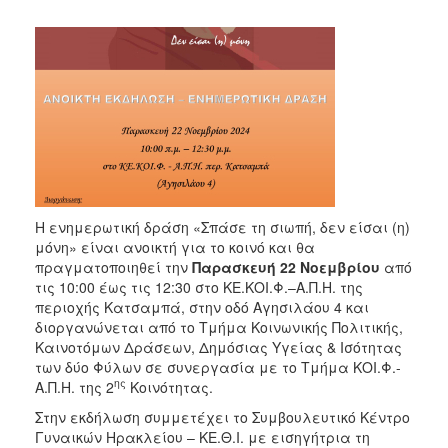
2018
2017
2016
2015
2013
2012
2011
2010
Η ενημερωτική δράση «Σπάσε τη σιωπή, δεν είσαι (η)
2006
μόνη» είναι ανοικτή για το κοινό και θα
πραγματοποιηθεί την
Παρασκευή 22 Νοεμβρίου
από
τις 10:00 έως τις 12:30 στο ΚΕ.ΚΟΙ.Φ.–Α.Π.Η. της
περιοχής Κατσαμπά, στην οδό Αγησιλάου 4 και
διοργανώνεται από το Τμήμα Κοινωνικής Πολιτικής,
Ο
Καινοτόμων Δράσεων, Δημόσιας Υγείας & Ισότητας
ΤΟΠΟΣ
των δύο Φύλων σε συνεργασία με το Τμήμα ΚΟΙ.Φ.-
ΜΑΣ
ης
Α.Π.Η. της 2
Κοινότητας.
ΠΟΛΙΤΙΣΜΟΣ
Στην εκδήλωση συμμετέχει το Συμβουλευτικό Κέντρο
Γυναικών Ηρακλείου – ΚΕ.Θ.Ι. με εισηγήτρια τη