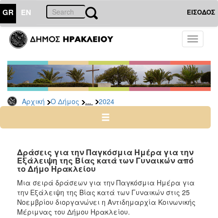
GR
EN
ΕΙΣΟΔΟΣ
Ο
Toggle
ΔΗΜΟΣ
navigati
Δελτία
Τύπου
Αρχείο
...
Αρχική
Ο Δήμος
2024
2026
2025
2024
2023
Δράσεις για την Παγκόσμια Ημέρα για την
Εξάλειψη της Βίας κατά των Γυναικών από
2022
το Δήμο Ηρακλείου
2021
Μια σειρά δράσεων για την Παγκόσμια Ημέρα για
2020
την Εξάλειψη της Βίας κατά των Γυναικών στις 25
Νοεμβρίου διοργανώνει η Αντιδημαρχία Κοινωνικής
2019
Μέριμνας του Δήμου Ηρακλείου.