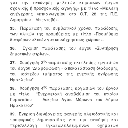
για την εκπόνηση μελετών κτηριακών έργων
σχολικής ή προσχολικής αγωγής» με τίτλο «Μελέτη
ανέγερσης νηπιαγωγείου στο Ο.Τ. 28 της Π.Ε.
Δημητρίου – Μπεντεβή».
35.
Παράταση του συμβατικού χρόνου παράδοσης
των υλικών της προμήθειας με τίτλο «Προμήθεια
διαφόρων υλικών για κοινόχρηστους χώρους».
36.
Έγκριση παράτασης του έργου «Συντήρηση
δημοτικών κτιρίων».
ης
37.
Χορήγηση 3
παράτασης εκτέλεσης εργασιών
του έργου "Διαμόρφωση - αποκατάσταση διαδρομής
του ισόπεδου τμήματος της ενετικής οχύρωσης
Ηρακλείου".
ης
38.
Χορήγηση 4
παράτασης εργασιών του έργου
με τίτλο "Ενεργειακή αναβάθμιση του κτιρίου
Γυμνασίου - Λυκείου Αγίου Μύρωνα του Δήμου
Ηρακλείου".
39.
Έγκριση διενέργειας φανερής πλειοδοτικής και
προφορικής δημοπρασίας για την εκποίηση και
περισυλλογή εγκαταλελειμμένων οχημάτων