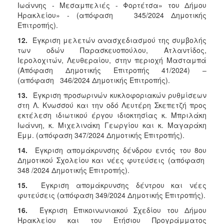
Ιωάννης - Μεσαμπελιές - Φορτέτσα» του Δήμου
Ηρακλείου» - (απόφαση 345/2024 Δημοτικής
Επιτροπής).
12.
Έγκριση μελετών ανασχεδιασμού της συμβολής
των οδών Παρασκευοπούλου, Ατλαντίδος,
Ιερολοχιτών, Λευθεραίου, στην περιοχή Μασταμπά
(Απόφαση Δημοτικής Επιτροπής 41/2024) –
(απόφαση 346/2024 Δημοτικής Επιτροπής).
13.
Έγκριση προσωρινών κυκλοφοριακών ρυθμίσεων
στη Λ. Κνωσσού και την οδό Λευτέρη Σκεπετζή προς
εκτέλεση ιδιωτικού έργου ιδιοκτησίας κ. Μπριλάκη
Ιωάννη, κ. Μιχελινάκη Γεωργίου και κ. Μαγαράκη
Εμμ. (απόφαση 347/2024 Δημοτικής Επιτροπής).
14.
Έγκριση απομάκρυνσης δένδρου εντός του 8ου
Δημοτικού Σχολείου και νέες φυτεύσεις (απόφαση
348 /2024 Δημοτικής Επιτροπής).
15.
Έγκριση απομάκρυνσης δέντρου και νέες
φυτεύσεις (απόφαση 349/2024 Δημοτικής Επιτροπής).
16.
Έγκριση Επικοινωνιακού Σχεδίου του Δήμου
Ηρακλείου και του Ετήσιου Προγράμματος