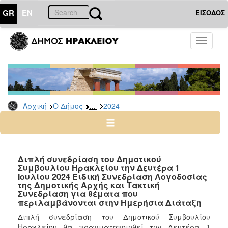
GR
EN
ΕΙΣΟΔΟΣ
Ο
Toggle
ΔΗΜΟΣ
navigati
Δελτία
Τύπου
Αρχείο
...
Αρχική
Ο Δήμος
2024
2026
2025
2024
2023
Διπλή συνεδρίαση του Δημοτικού
Συμβουλίου Ηρακλείου την Δευτέρα 1
2022
Ιουλίου 2024 Ειδική Συνεδρίαση Λογοδοσίας
2021
της Δημοτικής Αρχής και Τακτική
Συνεδρίαση για θέματα που
2020
περιλαμβάνονται στην Ημερήσια Διάταξη
2019
Διπλή συνεδρίαση του Δημοτικού Συμβουλίου
Ηρακλείου θα πραγματοποιηθεί την Δευτέρα 1