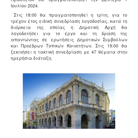
2018
Ιουλίου 2024.
2017
Στις 18:00 θα πραγματοποιηθεί η τρίτη, για το
2016
τρέχον έτος ειδική συνεδρίαση λογοδοσίας, κατά τη
διάρκεια της οποίας η Δημοτική Αρχή θα
2015
λογοδοτήσει για το έργο και τη δράση της
2013
απαντώντας σε ερωτήσεις Δημοτικών Συμβούλων
και Προέδρων Τοπικών Κοινοτήτων. Στις 19:00 θα
2012
ξεκινήσει η τακτική συνεδρίαση με 47 θέματα στην
2011
ημερήσια διάταξη.
2010
2006
Ο
ΤΟΠΟΣ
ΜΑΣ
ΠΟΛΙΤΙΣΜΟΣ