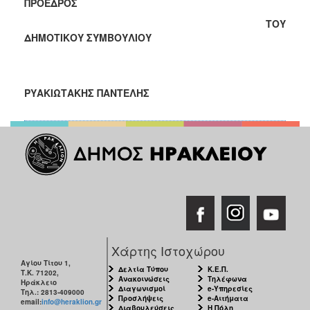
ΠΡΟΕΔΡΟΣ
ΤΟΥ
ΔΗΜΟΤΙΚΟΥ ΣΥΜΒΟΥΛΙΟΥ
ΡΥΑΚΙΩΤΑΚΗΣ ΠΑΝΤΕΛΗΣ
Χάρτης Ιστοχώρου
Αγίου Τίτου 1,
Δελτία Τύπου
Κ.Ε.Π.
Τ.Κ. 71202,
Ανακοινώσεις
Τηλέφωνα
Ηράκλειο
Διαγωνισμοί
e-Υπηρεσίες
Τηλ.: 2813-409000
Προσλήψεις
e-Αιτήματα
email:
info@heraklion.gr
Διαβουλεύσεις
Η Πόλη