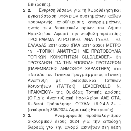
Επιτροπής).
2.
Έγκριση θέσεων για τη Χωροθέτηση και
εγκατάσταση υπόγειων συστημάτων κάδων
προσωρινής αποθήκευσης απορριμμάτων,
εντός των διοικητικών ορίων του Δήμου
Ηρακλείου. Αφορά την υποβολή πρότασης
ΠΡΟΓΡΑΜΜΑ ΑΓΡΟΤΙΚΗΣ ΑΝΑΠΤΥΞΗΣ ΤΗΣ
ΕΛΛΑΔΑΣ 2014-2020 (ΠΑΑ 2014-2020) ΜΕΤΡΟ
19: «ΤΟΠΙΚΗ ΑΝΑΠΤΥΞΗ ΜΕ ΠΡΩΤΟΒΟΥΛΙΑ
ΤΟΠΙΚΩΝ ΚΟΙΝΟΤΗΤΩΝ CLLD/LEADER» 3η
ΠΡΟΣΚΛΗΣΗ ΓΙΑ ΤΗΝ ΥΠΟΒΟΛΗ ΠΡΟΤΑΣΕΩΝ
(ΠΑΡΕΜΒΑΣΕΙΣ ΔΗΜΟΣΙΟΥ ΧΑΡΑΚΤΗΡΑ) στο
πλαίσιο του Τοπικού Προγράμματος «Τοπική
Ανάπτυξη με Πρωτοβουλία Τοπικών
Κοινοτήτων (ΤΑΠΤοΚ), LEADER/CLLD Ν.
ΗΡΑΚΛΕΙΟΥ» της Ομάδας Τοπικής Δράσης
(Ο.Τ.Δ.): Αναπτυξιακή Ηρακλείου ΑΑΕ ΟΤΑ,
Κωδικοί Πρόσκλησης ΟΠΣΑΑ: 19.2.4.3_3» -
(απόφαση 335/2024 Δημοτικής Επιτροπής).
3.
Αναμόρφωση προϋπολογισμού
οικονομικού έτους 2024 για την αποδοχή
δωρεάς για την αγορά ακινήτων στη θέση