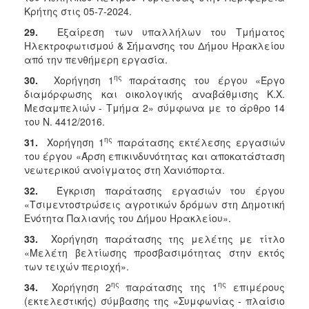
Κρήτης στις 05-7-2024.
29.
Εξαίρεση των υπαλλήλων του Τμήματος
Ηλεκτροφωτισμού & Σήμανσης του Δήμου Ηρακλείου
από την πενθήμερη εργασία.
ης
30.
Χορήγηση 1
παράτασης του έργου «Έργο
διαμόρφωσης και οικολογικής αναβάθμισης Κ.Χ.
Μεσαμπελιών - Τμήμα 2» σύμφωνα με το άρθρο 14
του Ν. 4412/2016.
ης
31.
Χορήγηση 1
παράτασης εκτέλεσης εργασιών
του έργου «Άρση επικινδυνότητας και αποκατάσταση
νεωτερικού ανοίγματος στη Χανιόπορτα.
32.
Έγκριση παράτασης εργασιών του έργου
«Τσιμεντοστρώσεις αγροτικών δρόμων στη Δημοτική
Ενότητα Παλιανής του Δήμου Ηρακλείου».
33.
Χορήγηση παράτασης της μελέτης με τίτλο
«Μελέτη βελτίωσης προσβασιμότητας στην εκτός
των τειχών περιοχή».
ης
ης
34.
Χορήγηση 2
παράτασης της 1
επιμέρους
(εκτελεστικής) σύμβασης της «Συμφωνίας - πλαίσιο