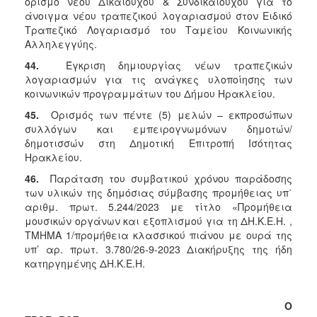
ορισμό νέου Δικαιούχου & Συνδικαιούχου για το
άνοιγμα νέου τραπεζικού λογαριασμού στον Ειδικό
Τραπεζικό Λογαριασμό του Ταμείου Κοινωνικής
Αλληλεγγύης.
44.
Έγκριση δημιουργίας νέων τραπεζικών
λογαριασμών για τις ανάγκες υλοποίησης των
κοινωνικών προγραμμάτων του Δήμου Ηρακλείου.
45.
Ορισμός των πέντε (5) μελών – εκπροσώπων
συλλόγων και εμπειρογνωμόνων δημοτών/
δημοτισσών στη Δημοτική Επιτροπή Ισότητας
Ηρακλείου.
46.
Παράταση του συμβατικού χρόνου παράδοσης
των υλικών της δημόσιας σύμβασης προμήθειας υπ΄
αριθμ. πρωτ. 5.244/2023 με τίτλο «Προμήθεια
μουσικών οργάνων και εξοπλισμού για τη ΔΗ.Κ.Ε.Η. ,
ΤΜΗΜΑ 1/προμήθεια κλασσικού πιάνου με ουρά της
υπ’ αρ. πρωτ. 3.780/26-9-2023 Διακήρυξης της ήδη
κατηργημένης ΔΗ.Κ.Ε.Η.
Ο