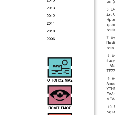
2015
με ζ
2013
5. Ε
Στυλ
2012
Ηρακ
2011
τροπ
απόφ
2010
7. Έ
2006
Παιδ
απα
8. Έ
διαγ
– Α
ΤΕΣΣ
9. Έ
Ο ΤΟΠΟΣ ΜΑΣ
Αποσ
ΥΠΗ
ΕΛΛΗ
ΜΕΛ
10. 
ΠΟΛΙΤΙΣΜΟΣ
Δελη