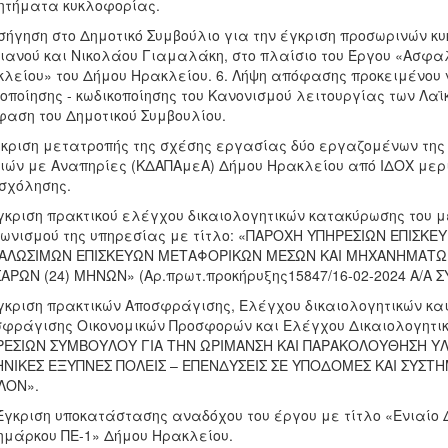
ητήματα κυκλοφορίας.
ισήγηση στο Δημοτικό Συμβούλιο για την έγκριση προσωρινών κ
ιανού και Νικολάου Γιαμαλάκη, στο πλαίσιο του Έργου «Ασφα
λείου» του Δήμου Ηρακλείου. 6. Λήψη απόφασης προκειμένου ν
οποίησης - κωδικοποίησης του Κανονισμού λειτουργίας των Λαϊ
αση του Δημοτικού Συμβουλίου.
γκριση μετατροπής της σχέσης εργασίας δύο εργαζομένων της
ιών με Αναπηρίες (ΚΔΑΠΑμεΑ) Δήμου Ηρακλείου από ΙΔΟΧ μερ
σχόλησης.
γκριση πρακτικού ελέγχου δικαιολογητικών κατακύρωσης του μ
ωνισμού της υπηρεσίας με τίτλο: «ΠΑΡΟΧΗ ΥΠΗΡΕΣΙΩΝ ΕΠΙΣΚ
ΝΑΛΩΣΙΜΩΝ ΕΠΙΣΚΕΥΩΝ ΜΕΤΑΦΟΡΙΚΩΝ ΜΕΣΩΝ ΚΑΙ ΜΗΧΑΝΗΜΑΤΩΝ
ΑΡΩΝ (24) ΜΗΝΩΝ» (Αρ.πρωτ.προκήρυξης15847/16-02-2024 Α/Α 
γκριση πρακτικών Αποσφράγισης, Ελέγχου δικαιολογητικών κα
φράγισης Οικονομικών Προσφορών και Ελέγχου Δικαιολογητι
ΡΕΣΙΩΝ ΣΥΜΒΟΥΛΟΥ ΓΙΑ ΤΗΝ ΩΡΙΜΑΝΣΗ ΚΑΙ ΠΑΡΑΚΟΛΟΥΘΗΣΗ ΥΛ
ΝΙΚΕΣ ΕΞΥΠΝΕΣ ΠΟΛΕΙΣ – ΕΠΕΝΔΥΣΕΙΣ ΣΕ ΥΠΟΔΟΜΕΣ ΚΑΙ ΣΥΣΤΗΜ
ΛΟΝ».
Έγκριση υποκατάστασης αναδόχου του έργου με τίτλο «Ενιαίο
μάρκου ΠΕ-1» Δήμου Ηρακλείου.