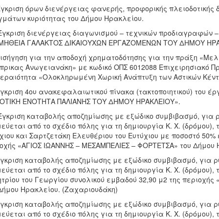
Εγκριση όρων διενέργειας φανερής, προφορικής πλειοδοτικής 
μάτων κυριότητας του Δήμου Ηρακλείου.
Έγκριση διενέργειας διαγωνισμού – τεχνικών προδιαγραφών –
ΜΗΘΕΙΑ ΓΑΛΑΚΤΟΣ ΔΙΚΑΙΟΥΧΩΝ ΕΡΓΑΖΟΜΕΝΩΝ ΤΟΥ ΔΗΜΟΥ ΗΡΑΚ
ισήγηση για την αποδοχή χρηματοδότησης για την πράξη «Με
ρικας Ανωγειανάκη» με κωδικό ΟΠΣ 6012088 Επιχειρησιακό Πρ
εραιότητα «Ολοκληρωμένη Χωρική Ανάπτυξη των Αστικών Κέντρ
Έγκριση 4ου ανακεφαλαιωτικού πίνακα (τακτοποιητικού) του
ΟΤΙΚΗ ΕΝΟΤΗΤΑ ΠΑΛΙΑΝΗΣ ΤΟΥ ΔΗΜΟΥ ΗΡΑΚΛΕΙΟΥ».
Έγκριση καταβολής αποζημίωσης με εξώδικο συμβιβασμό, για 
εύεται από το σχέδιο πόλης για τη δημιουργία Κ. Χ. (δρόμου),
χιου και Σαρτζετάκη Ελευθέριου του Ευτύχιου με ποσοστό 50% 
οχής «ΑΓΙΟΣ ΙΩΑΝΝΗΣ – ΜΕΣΑΜΠΕΛΙΕΣ – ΦΟΡΤΕΤΣΑ» του Δήμου 
Έγκριση καταβολής αποζημίωσης με εξώδικο συμβιβασμό, για ρ
εύεται από το σχέδιο πόλης για τη δημιουργία Κ. Χ. (δρόμου),
τρίου του Γεωργίου συνολικού εμβαδού 32,90 μ2 της περιοχή
Δήμου Ηρακλείου. (Ζαχαριουδάκη)
Έγκριση καταβολής αποζημίωσης με εξώδικο συμβιβασμό, για ρ
εύεται από το σχέδιο πόλης για τη δημιουργία Κ. Χ. (δρόμου), τ