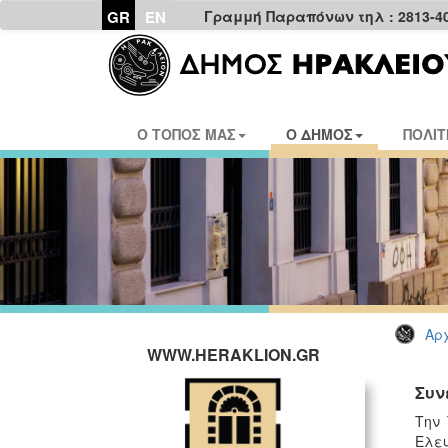
GR
EN
Γραμμή Παραπόνων τηλ : 2813-4
Ο ΤΟΠΟΣ ΜΑΣ
Ο ΔΗΜΟΣ
ΠΟΛΙΤ
Αρχ
WWW.HERAKLION.GR
Συν
Την 
Ελευ