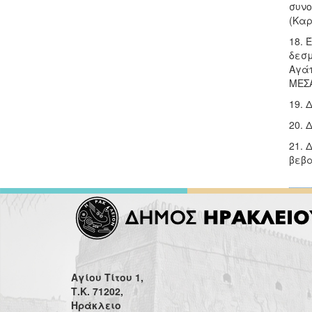
συνο
(Καρ
18. 
δεσμ
Αγάπ
ΜΕΣΑ
19. 
20. 
21. 
βεβα
Αγίου Τίτου 1,
Τ.Κ. 71202,
Ηράκλειο