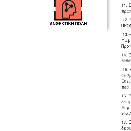
11.΄
πραγ
12. 
ΑΝΘΕΚΤΙΚΗ ΠΟΛΗ
ΠΡΟ
13.Ε
Φάμπ
Προτ
14. 
ΔΗΜ
15. 
δεσμ
Ευτύ
περι
16. 
δεσμ
Δημη
του 
17. 
δεσμ