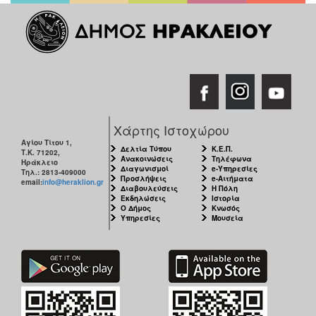
ΑΝΘΕΚΤΙΚΗ
ΠΟΛΗ
Χάρτης Ιστοχώρου
Αγίου Τίτου 1,
Δελτία Τύπου
Κ.Ε.Π.
Τ.Κ. 71202,
Ανακοινώσεις
Τηλέφωνα
Ηράκλειο
Διαγωνισμοί
e-Υπηρεσίες
Τηλ.: 2813-409000
Προσλήψεις
e-Αιτήματα
email:
info@heraklion.gr
Διαβουλεύσεις
Η Πόλη
Εκδηλώσεις
Ιστορία
Ο Δήμος
Κνωσός
Υπηρεσίες
Μουσεία