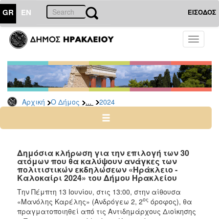
GR
EN
ΕΙΣΟΔΟΣ
Ο
Toggle
ΔΗΜΟΣ
navigati
Δελτία
Τύπου
Αρχείο
...
Αρχική
Ο Δήμος
2024
2026
2025
2024
2023
Δημόσια κλήρωση για την επιλογή των 30
ατόμων που θα καλύψουν ανάγκες των
2022
πολιτιστικών εκδηλώσεων «Ηράκλειο -
2021
Καλοκαίρι 2024» του Δήμου Ηρακλείου
2020
Την Πέμπτη 13 Ιουνίου, στις 13:00, στην αίθουσα
ος
«Μανόλης Καρέλης» (Ανδρόγεω 2, 2
όροφος), θα
2019
πραγματοποιηθεί από τις Αντιδημάρχους Διοίκησης