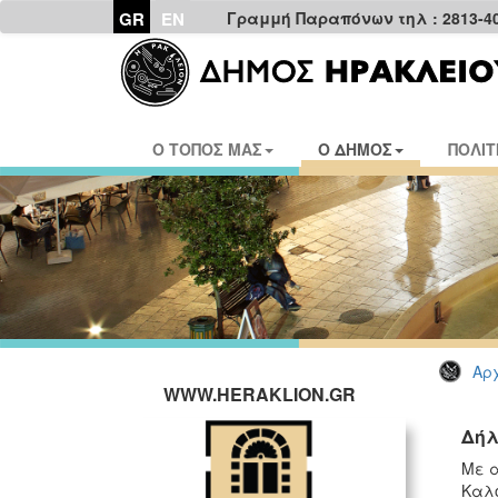
GR
EN
Γραμμή Παραπόνων τηλ : 2813-4
Ο ΤΟΠΟΣ ΜΑΣ
Ο ΔΗΜΟΣ
ΠΟΛΙΤ
Αρχ
WWW.HERAKLION.GR
Δήλ
Με α
Καλο