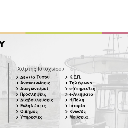
Χάρτης Ιστοχώρου
Δελτία Τύπου
Κ.Ε.Π.
Ανακοινώσεις
Τηλέφωνα
Διαγωνισμοί
e-Υπηρεσίες
Προσλήψεις
e-Αιτήματα
Διαβουλεύσεις
Η Πόλη
Εκδηλώσεις
Ιστορία
Ο Δήμος
Κνωσός
Υπηρεσίες
Μουσεία