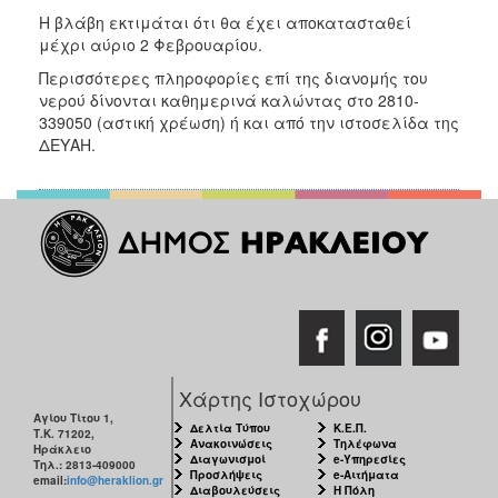
2018
Η βλάβη εκτιμάται ότι θα έχει αποκατασταθεί
2017
μέχρι αύριο 2 Φεβρουαρίου.
2016
Περισσότερες πληροφορίες επί της διανομής του
νερού δίνονται καθημερινά καλώντας στο 2810-
2015
339050 (αστική χρέωση) ή και από την ιστοσελίδα της
2013
ΔΕΥΑΗ.
2012
2011
2010
2006
Ο
Χάρτης Ιστοχώρου
ΤΟΠΟΣ
ΜΑΣ
Αγίου Τίτου 1,
Δελτία Τύπου
Κ.Ε.Π.
Τ.Κ. 71202,
Ανακοινώσεις
Τηλέφωνα
Ηράκλειο
ΠΟΛΙΤΙΣΜΟΣ
Διαγωνισμοί
e-Υπηρεσίες
Τηλ.: 2813-409000
Προσλήψεις
e-Αιτήματα
email:
info@heraklion.gr
Διαβουλεύσεις
Η Πόλη