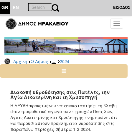
GR
EN
ΕΙΣΟΔΟΣ
Ο
Toggle
ΔΗΜΟΣ
navigati
Δελτία
Τύπου
Αρχείο
...
Αρχική
Ο Δήμος
2024
2026
2025
2024
2023
Διακοπή υδροδότησης στις Πατέλες, την
Αγία Αικατερίνη και τη Χρυσοπηγή
2022
Η ΔΕΥΑΗ προκειμένου να αποκαταστήσει τη βλάβη
2021
στον τροφοδοτικό αγωγό των περιοχών Πατελών,
2020
Αγίας Αικατερίνης και Χρυσοπηγής ενημερώνει ότι
θα παρουσιαστούν προβλήματα υδροδότησης στις
2019
παραπάνω περιοχές σήμερα 1-2-2024.