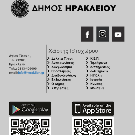
ΑΝΘΕΚΤΙΚΗ
ΠΟΛΗ
Χάρτης Ιστοχώρου
Αγίου Τίτου 1,
Δελτία Τύπου
Κ.Ε.Π.
Τ.Κ. 71202,
Ανακοινώσεις
Τηλέφωνα
Ηράκλειο
Διαγωνισμοί
e-Υπηρεσίες
Τηλ.: 2813-409000
Προσλήψεις
e-Αιτήματα
email:
info@heraklion.gr
Διαβουλεύσεις
Η Πόλη
Εκδηλώσεις
Ιστορία
Ο Δήμος
Κνωσός
Υπηρεσίες
Μουσεία