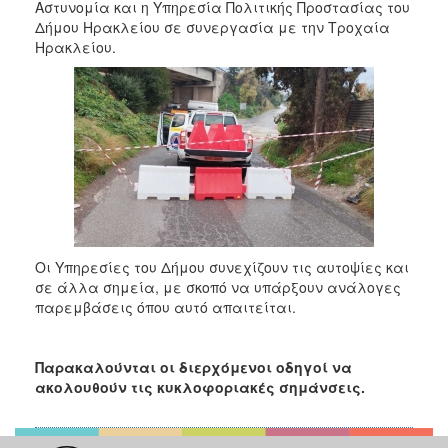
2018
Αστυνομία και η Υπηρεσία Πολιτικής Προστασίας του
Δήμου Ηρακλείου σε συνεργασία με την Τροχαία
2017
Ηρακλείου.
2016
2015
2013
2012
2011
2010
2006
Οι Υπηρεσίες του Δήμου συνεχίζουν τις αυτοψίες και
σε άλλα σημεία, με σκοπό να υπάρξουν ανάλογες
παρεμβάσεις όπου αυτό απαιτείται.
Ο
ΤΟΠΟΣ
Παρακαλούνται οι διερχόμενοι οδηγοί να
ΜΑΣ
ακολουθούν τις κυκλοφοριακές σημάνσεις.
ΠΟΛΙΤΙΣΜΟΣ