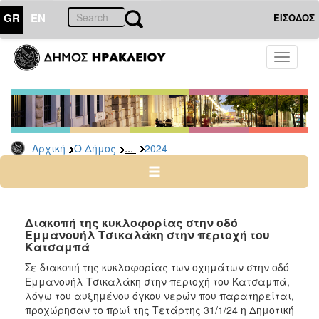
GR
EN
ΕΙΣΟΔΟΣ
Ο
Toggle
ΔΗΜΟΣ
navigati
Δελτία
Τύπου
Αρχείο
...
Αρχική
Ο Δήμος
2024
2026
2025
2024
2023
Διακοπή της κυκλοφορίας στην οδό
Εμμανουήλ Τσικαλάκη στην περιοχή του
2022
Κατσαμπά
2021
Σε διακοπή της κυκλοφορίας των οχημάτων στην οδό
2020
Εμμανουήλ Τσικαλάκη στην περιοχή του Κατσαμπά,
λόγω του αυξημένου όγκου νερών που παρατηρείται,
2019
προχώρησαν το πρωί της Τετάρτης 31/1/24 η Δημοτική