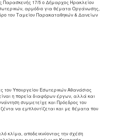
ης Παρασκευής 17/5 ο Δήμαρχος Ηρακλείου
Εσωτερικών, αρμόδιο για θέματα Οργάνωσης,
δρο του Ταμείου Παρακαταθηκών & Δανείων
ς του Υπουργείου Εσωτερικών Αθανάσιος
είναι η πορεία διαφόρων έργων, αλλά και
υνάντηση συμμετείχε και Πρόεδρος του
ζέντα να εμπλουτίζεται και με θέματα που
λό κλίμα, αποδεικνύοντας την σχέση
κλείου και των φορέων τη Κεντρικής