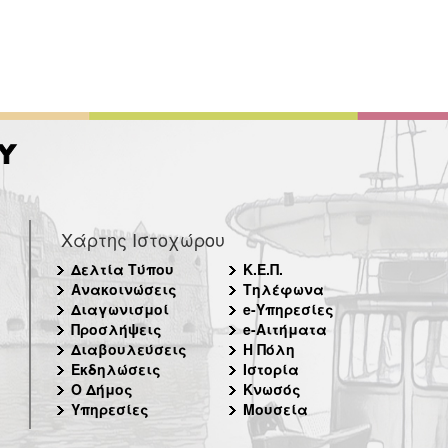
Χάρτης Ιστοχώρου
Δελτία Τύπου
Κ.Ε.Π.
Ανακοινώσεις
Τηλέφωνα
Διαγωνισμοί
e-Υπηρεσίες
Προσλήψεις
e-Αιτήματα
Διαβουλεύσεις
Η Πόλη
Εκδηλώσεις
Ιστορία
Ο Δήμος
Κνωσός
Υπηρεσίες
Μουσεία