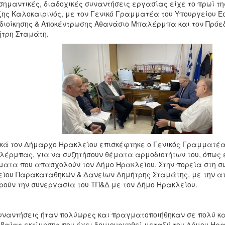
σημαντικές, διαδοχικές συναντήσεις εργασίας είχε το πρωί τ
ης Καλοκαιρινός, με τον Γενικό Γραμματέα του Υπουργείου 
διοίκησης & Αποκέντρωσης Αθανάσιο Μπαλέρμπα και τον Πρόε
τρη Σταμάτη.
κά τον Δήμαρχο Ηρακλείου επισκέφτηκε ο Γενικός Γραμματέα
έρμπας, για να συζητήσουν θέματα αρμοδιοτήτων του, όπως 
ματα που απασχολούν τον Δήμο Ηρακλείου. Στην πορεία στη σ
ίου Παρακαταθηκών & Δανείων Δημήτρης Σταμάτης, με την ατ
ούν την συνεργασία του ΤΠ&Δ με τον Δήμο Ηρακλείου.
υναντήσεις ήταν πολύωρες και πραγματοποιήθηκαν σε πολύ κα
βαίας εκτίμησης που έχει δημιουργηθεί μεταξύ του Δήμου Ηρα