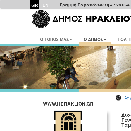
GR
EN
Γραμμή Παραπόνων τηλ : 2813-4
Ο ΤΟΠΟΣ ΜΑΣ
Ο ΔΗΜΟΣ
ΠΟΛΙΤ
Αρχ
WWW.HERAKLION.GR
Δια
Γεν
Ταμ