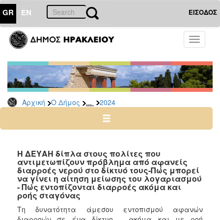
GR
EN
ΕΙΣΟΔΟΣ
Ο
Toggle
ΔΗΜΟΣ
navigati
Δελτία
Τύπου
Αρχείο
...
Αρχική
Ο Δήμος
2024
2026
2025
2024
2023
Η ΔΕΥΑΗ δίπλα στους πολίτες που
αντιμετωπίζουν πρόβλημα από αφανείς
2022
διαρροές νερού στο δίκτυό τους-Πώς μπορεί
2021
να γίνει η αίτηση μείωσης του λογαριασμού
- Πώς εντοπίζονται διαρροές ακόμα και
2020
ροής σταγόνας
2019
Τη δυνατότητα άμεσου εντοπισμού αφανών
διαρροών σε ένα δίκτυο – ακόμα και με ροή