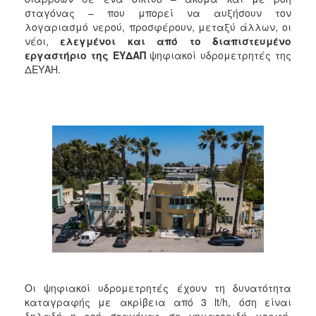
2018
σταγόνας – που μπορεί να αυξήσουν τον
2017
λογαριασμό νερού, προσφέρουν, μεταξύ άλλων, οι
νέοι,
ελεγμένοι και από το διαπιστευμένο
2016
εργαστήριο της ΕΥΔΑΠ
ψηφιακοί υδρομετρητές της
2015
ΔΕΥΑΗ.
2013
2012
2011
2010
2006
Ο
ΤΟΠΟΣ
ΜΑΣ
Οι ψηφιακοί υδρομετρητές έχουν τη δυνατότητα
ΠΟΛΙΤΙΣΜΟΣ
καταγραφής με ακρίβεια από 3 lt/h, όση είναι
δηλαδή η ροή σταγόνας σε νηματοειδή μορφή.