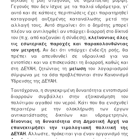
ΑΝΘΕΚΤΙΚΗ
Γεγονός που δεν ίσχυε με τα παλιά υδρόμετρα, γι’
ΠΟΛΗ
αυτό και σε κάποιες περιπτώσεις έχει παρατηρηθεί
καταγραφή αυξημένης κατανάλωσης μετά την
αλλαγή τους. Αυτό σημαίνει ότι ο δημότης μπορεί
πλέον να αντιληφθεί αν υπάρχει διαρροή στο δίκτυό
του (π.χ. από καζανάκι ή σύνδεση),
κλείνοντας όλες
τις εσωτερικές παροχές και παρακολουθώντας
τον μετρητή.
Αν δει ότι υπάρχει ένδειξη ροής, θα
πρέπει να απευθυνθεί σε υδραυλικό για να
εντοπίσει και να επισκευάσει τη διαρροή, καθώς και
στη ΔΕΥΑΗ, ζητώντας τη
μείωση
του λογαριασμού
σύμφωνα με τα όσα προβλέπονται στον Κανονισμό
Ύδρευσης της ΔΕΥΑΗ.
Ταυτόχρονα, η συγκεκριμένη δυνατότητα εντοπισμού
διαρροών συμβάλλει στην εξοικονόμηση του
πολύτιμου αγαθού του νερού. Κάτι που θα ενισχυθεί
περαιτέρω με την ολοκλήρωση των έργων
αντικατάστασης δικτύων και υδρομετρητών,
δίνοντας τη δυνατότητα στη Δημοτική Αρχή να
επανεκτιμήσει την τιμολογιακή πολιτική της
ΔΕΥΑΗ
. Άλλωστε, πρόκειται για έναν οργανισμό της