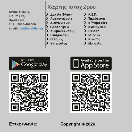
Χάρτης Ιστοχώρου
Αγίου Τίτου 1,
Δελτία Τύπου
Κ.Ε.Π.
Τ.Κ. 71202,
Ανακοινώσεις
Τηλέφωνα
Ηράκλειο
Διαγωνισμοί
e-Υπηρεσίες
Τηλ.: 2813-409000
Προσλήψεις
e-Αιτήματα
email:
info@heraklion.gr
Διαβουλεύσεις
Η Πόλη
Εκδηλώσεις
Ιστορία
Ο Δήμος
Κνωσός
Υπηρεσίες
Μουσεία
Επικοινωνία
Copyright © 2026