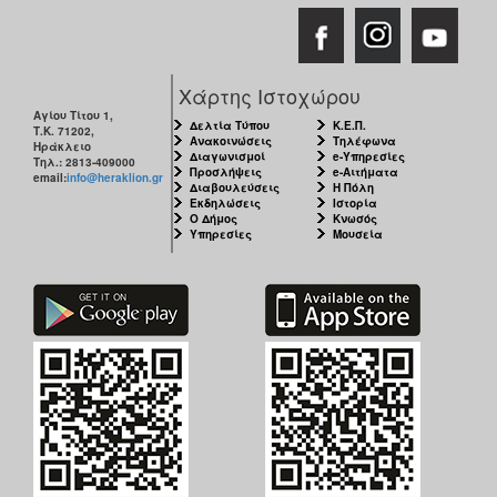
Χάρτης Ιστοχώρου
Αγίου Τίτου 1,
Δελτία Τύπου
Κ.Ε.Π.
Τ.Κ. 71202,
Ανακοινώσεις
Τηλέφωνα
Ηράκλειο
Διαγωνισμοί
e-Υπηρεσίες
Τηλ.: 2813-409000
Προσλήψεις
e-Αιτήματα
email:
info@heraklion.gr
Διαβουλεύσεις
Η Πόλη
Εκδηλώσεις
Ιστορία
Ο Δήμος
Κνωσός
Υπηρεσίες
Μουσεία