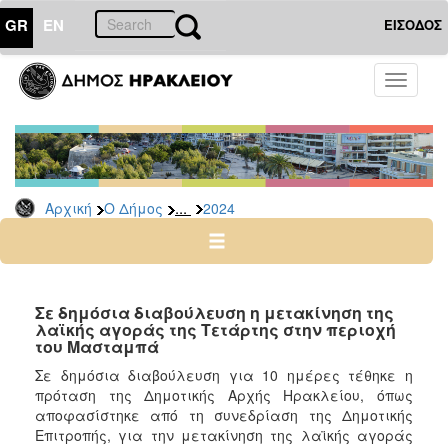
GR
EN
ΕΙΣΟΔΟΣ
Ο
Toggle
ΔΗΜΟΣ
navigati
Δελτία
Τύπου
Αρχείο
...
Αρχική
Ο Δήμος
2024
2026
2025
2024
2023
Σε δημόσια διαβούλευση η μετακίνηση της
λαϊκής αγοράς της Τετάρτης στην περιοχή
2022
του Μασταμπά
2021
Σε δημόσια διαβούλευση για 10 ημέρες τέθηκε η
2020
πρόταση της Δημοτικής Αρχής Ηρακλείου, όπως
αποφασίστηκε από τη συνεδρίαση της Δημοτικής
2019
Επιτροπής, για την μετακίνηση της λαϊκής αγοράς