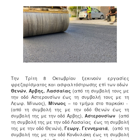
2018
2017
2016
2015
2013
2012
2011
2010
2006
Την Τρίτη 8 Οκτωβρίου ξεκινούν εργασίες
φρεζαρίσματος και ασφαλτόστρωσης επί των οδών
Θενών
,
Άρβης, Λασσαίας
(από τη συμβολή τους με
την οδό Αστερουσίων έως τη συμβολή τους με τη
Λεωφ. Μίνωος),
Μίνωος
– το τμήμα στο παρκάκι -
Ο
(από τη συμβολή της με την οδό Θενών έως τη
ΤΟΠΟΣ
συμβολή της με την οδό Άρβης),
Αστερουσίων
(από
ΜΑΣ
τη συμβολή της με την οδό Λασαίας έως τη συμβολή
της με την οδό Θενών),
Γεωργ. Γεννηματά
, (από τη
ΠΟΛΙΤΙΣΜΟΣ
συμβολή της με την οδό Κονδυλάκη έως τη συμβολή