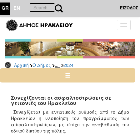
GR
EN
ΕΙΣΟΔΟΣ
Ο
Toggle
ΔΗΜΟΣ
navigati
Δελτία
Τύπου
Αρχείο
...
Αρχική
Ο Δήμος
2024
2026
2025
2024
2023
Συνεχίζονται οι ασφαλτοστρώσεις σε
γειτονιές του Ηρακλείου
2022
Συνεχίζεται με εντατικούς ρυθμούς από το Δήμο
2021
Ηρακλείου η υλοποίηση του προγράμματος των
2020
ασφαλτοστρώσεων, με στόχο την αναβάθμιση του
οδικού δικτύου της πόλης.
2019