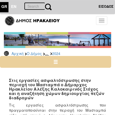
GR
EN
ΕΙΣΟΔΟΣ
Ο
Toggle
ΔΗΜΟΣ
navigati
Δελτία
Τύπου
Αρχείο
...
Αρχική
Ο Δήμος
2024
2026
2025
2024
2023
Στις εργασίες ασφαλτόστρωσης στην
περιοχή του Μασταμπά ο Δήμαρχος
2022
Ηρακλείου Αλέξης Καλοκαιρινός Στόχος
2021
και η αναζήτηση χώρων δημιουργίας πεζών
διαδρομών
2020
Τις εργασίες ασφαλτόστρωσης που
2019
πραγματοποιούνται στην περιοχή του Μασταμπά