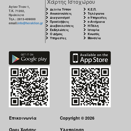
Χάρτης Ιστοχώρου
Αγίου Τίτου 1,
Δελτία Τύπου
Κ.Ε.Π.
Τ.Κ. 71202,
Ανακοινώσεις
Τηλέφωνα
Ηράκλειο
Διαγωνισμοί
e-Υπηρεσίες
Τηλ.: 2813-409000
Προσλήψεις
e-Αιτήματα
email:
info@heraklion.gr
Διαβουλεύσεις
Η Πόλη
Εκδηλώσεις
Ιστορία
Ο Δήμος
Κνωσός
Υπηρεσίες
Μουσεία
Επικοινωνία
Copyright © 2026
Όροι Χρήσης
Υλοποίηση