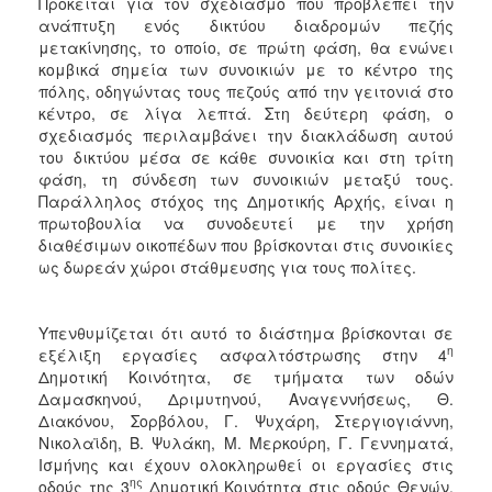
Πρόκειται για τον σχεδιασμό που προβλέπει την
ΑΝΘΕΚΤΙΚΗ
ανάπτυξη ενός δικτύου διαδρομών πεζής
ΠΟΛΗ
μετακίνησης, το οποίο, σε πρώτη φάση, θα ενώνει
κομβικά σημεία των συνοικιών με το κέντρο της
πόλης, οδηγώντας τους πεζούς από την γειτονιά στο
κέντρο, σε λίγα λεπτά. Στη δεύτερη φάση, ο
σχεδιασμός περιλαμβάνει την διακλάδωση αυτού
του δικτύου μέσα σε κάθε συνοικία και στη τρίτη
φάση, τη σύνδεση των συνοικιών μεταξύ τους.
Παράλληλος στόχος της Δημοτικής Αρχής, είναι η
πρωτοβουλία να συνοδευτεί με την χρήση
διαθέσιμων οικοπέδων που βρίσκονται στις συνοικίες
ως δωρεάν χώροι στάθμευσης για τους πολίτες.
Υπενθυμίζεται ότι αυτό το διάστημα βρίσκονται σε
η
εξέλιξη εργασίες ασφαλτόστρωσης στην 4
Δημοτική Κοινότητα, σε τμήματα των οδών
Δαμασκηνού, Δριμυτηνού, Αναγεννήσεως, Θ.
Διακόνου, Σορβόλου, Γ. Ψυχάρη, Στεργιογιάννη,
Νικολαϊδη, Β. Ψυλάκη, Μ. Μερκούρη, Γ. Γεννηματά,
Ισμήνης και έχουν ολοκληρωθεί οι εργασίες στις
ης
οδούς της 3
Δημοτική Κοινότητα στις οδούς Θενών,