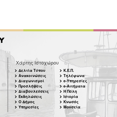
Χάρτης Ιστοχώρου
Δελτία Τύπου
Κ.Ε.Π.
Ανακοινώσεις
Τηλέφωνα
Διαγωνισμοί
e-Υπηρεσίες
Προσλήψεις
e-Αιτήματα
Διαβουλεύσεις
Η Πόλη
Εκδηλώσεις
Ιστορία
Ο Δήμος
Κνωσός
Υπηρεσίες
Μουσεία