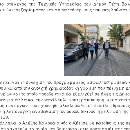
 το στέλεχος της Τεχνικής Υπηρεσίας του Δήμου Πέπη Βαλ
σιών φρεζαρίσματος και ασφαλτόστρωσης που εκτελούνται σ
ειται για τη συνέχιση του προγράμματος ασφαλτοστρώσεων 
νομικά από την ανοιχτή χρηματοδοτική γραμμή που πέτυχε η 
νείων και το οποίο προοδευτικά θα εξελιχθεί σε όλες τις Δημοτ
άνεια αλλά και την κατάλληλη προτεραιοποίηση, μέσα από τη
ος των έργων, που έχουν ήδη ολοκληρωθεί σε δεκάδες δρόμους
ι η λειτουργική αναβάθμιση του οδικού δικτύου, η βελτίωση τ
τών.
λληλα, ο Αλέξης Καλοκαιρινός συζήτησε με κατοίκους της π
 απασχολούν, τα οποία και βρίσκονται στις προτεραιότητες της