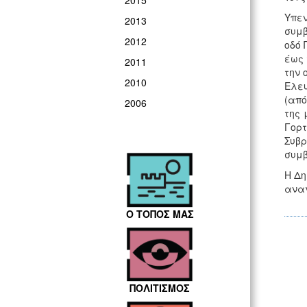
2015
Υπε
2013
συμβ
2012
οδό 
έως 
2011
την 
2010
Ελευ
(από
2006
της 
Γορτ
Συβρ
συμβ
Η Δη
αναγ
Ο ΤΟΠΟΣ ΜΑΣ
ΠΟΛΙΤΙΣΜΟΣ