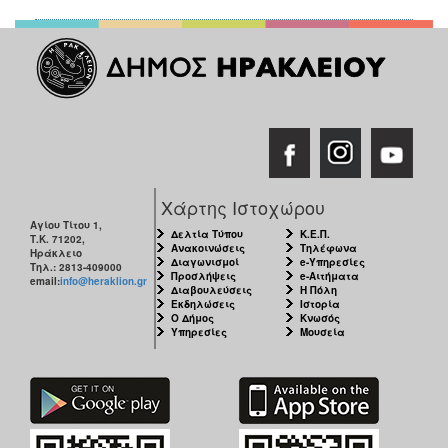
ΑΝΘΕΚΤΙΚΗ
ΠΟΛΗ
Χάρτης Ιστοχώρου
Αγίου Τίτου 1,
Δελτία Τύπου
Κ.Ε.Π.
Τ.Κ. 71202,
Ανακοινώσεις
Τηλέφωνα
Ηράκλειο
Διαγωνισμοί
e-Υπηρεσίες
Τηλ.: 2813-409000
Προσλήψεις
e-Αιτήματα
email:
info@heraklion.gr
Διαβουλεύσεις
Η Πόλη
Εκδηλώσεις
Ιστορία
Ο Δήμος
Κνωσός
Υπηρεσίες
Μουσεία