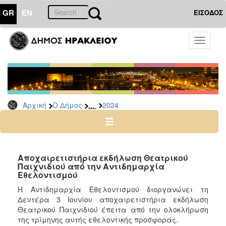
GR
EN
ΕΙΣΟΔΟΣ
Ο
Toggle
ΔΗΜΟΣ
navigati
Δελτία
Τύπου
Αρχείο
...
Αρχική
Ο Δήμος
2024
2026
2025
2024
2023
Αποχαιρετιστήρια εκδήλωση Θεατρικού
Παιχνιδιού από την Αντιδημαρχία
2022
Εθελοντισμού
2021
Η Αντιδημαρχία Εθελοντισμού διοργανώνει τη
2020
Δευτέρα 3 Ιουνίου αποχαιρετιστήρια εκδήλωση
Θεατρικού Παιχνιδιού έπειτα από την ολοκλήρωση
2019
της τρίμηνης αυτής εθελοντικής προσφοράς.