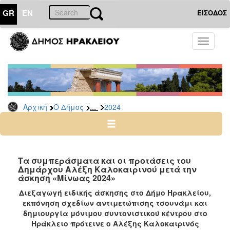
GR
EN
ΕΙΣΟΔΟΣ
Ο
Toggle
ΔΗΜΟΣ
navigati
Δελτία
Τύπου
Αρχείο
...
Αρχική
Ο Δήμος
2024
2026
2025
2024
2023
Τα συμπεράσματα και οι προτάσεις του
Δημάρχου Αλέξη Καλοκαιρινού μετά την
2022
άσκηση «Μίνωας 2024»
2021
Διεξαγωγή ειδικής άσκησης στο Δήμο Ηρακλείου,
2020
εκπόνηση σχεδίων αντιμετώπισης τσουνάμι και
δημιουργία μόνιμου συντονιστικού κέντρου στο
2019
Ηράκλειο πρότεινε ο Αλέξης Καλοκαιρινός