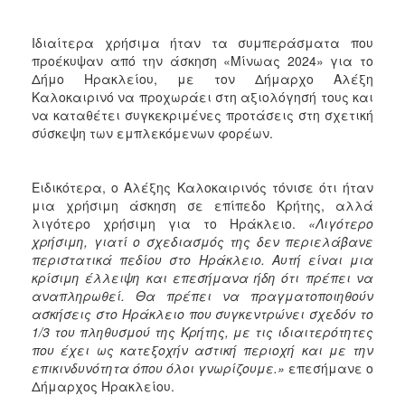
2018
2017
Ιδιαίτερα χρήσιμα ήταν τα συμπεράσματα που
2016
προέκυψαν από την άσκηση «Μίνωας 2024» για το
Δήμο Ηρακλείου, με τον Δήμαρχο Αλέξη
2015
Καλοκαιρινό να προχωράει στη αξιολόγησή τους και
2013
να καταθέτει συγκεκριμένες προτάσεις στη σχετική
σύσκεψη των εμπλεκόμενων φορέων.
2012
2011
Ειδικότερα, ο Αλέξης Καλοκαιρινός τόνισε ότι ήταν
2010
μια χρήσιμη άσκηση σε επίπεδο Κρήτης, αλλά
2006
λιγότερο χρήσιμη για το Ηράκλειο.
«Λιγότερο
χρήσιμη, γιατί ο σχεδιασμός της δεν περιελάβανε
περιστατικά πεδίου στο Ηράκλειο. Αυτή είναι μια
κρίσιμη έλλειψη και επεσήμανα ήδη ότι πρέπει να
αναπληρωθεί. Θα πρέπει να πραγματοποιηθούν
Ο
ασκήσεις στο Ηράκλειο που συγκεντρώνει σχεδόν το
ΤΟΠΟΣ
1/3 του πληθυσμού της Κρήτης, με τις ιδιαιτερότητες
ΜΑΣ
που έχει ως κατεξοχήν αστική περιοχή και με την
επικινδυνότητα όπου όλοι γνωρίζουμε.»
επεσήμανε ο
ΠΟΛΙΤΙΣΜΟΣ
Δήμαρχος Ηρακλείου.