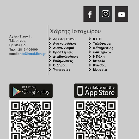
Χάρτης Ιστοχώρου
Αγίου Τίτου 1,
Δελτία Τύπου
Κ.Ε.Π.
Τ.Κ. 71202,
Ανακοινώσεις
Τηλέφωνα
Ηράκλειο
Διαγωνισμοί
e-Υπηρεσίες
Τηλ.: 2813-409000
Προσλήψεις
e-Αιτήματα
email:
info@heraklion.gr
Διαβουλεύσεις
Η Πόλη
Εκδηλώσεις
Ιστορία
Ο Δήμος
Κνωσός
Υπηρεσίες
Μουσεία