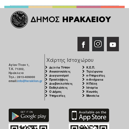
Χάρτης Ιστοχώρου
Αγίου Τίτου 1,
Δελτία Τύπου
Κ.Ε.Π.
Τ.Κ. 71202,
Ανακοινώσεις
Τηλέφωνα
Ηράκλειο
Διαγωνισμοί
e-Υπηρεσίες
Τηλ.: 2813-409000
Προσλήψεις
e-Αιτήματα
email:
info@heraklion.gr
Διαβουλεύσεις
Η Πόλη
Εκδηλώσεις
Ιστορία
Ο Δήμος
Κνωσός
Υπηρεσίες
Μουσεία