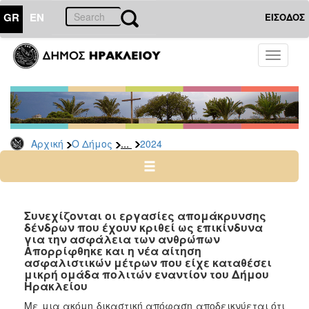
GR
EN
ΕΙΣΟΔΟΣ
Ο
Toggle
ΔΗΜΟΣ
navigati
Δελτία
Τύπου
Αρχείο
...
Αρχική
Ο Δήμος
2024
2026
2025
2024
2023
Συνεχίζονται οι εργασίες απομάκρυνσης
δένδρων που έχουν κριθεί ως επικίνδυνα
2022
για την ασφάλεια των ανθρώπων
2021
Απορρίφθηκε και η νέα αίτηση
ασφαλιστικών μέτρων που είχε καταθέσει
2020
μικρή ομάδα πολιτών εναντίον του Δήμου
Ηρακλείου
2019
Με μια ακόμη δικαστική απόφαση αποδεικνύεται ότι