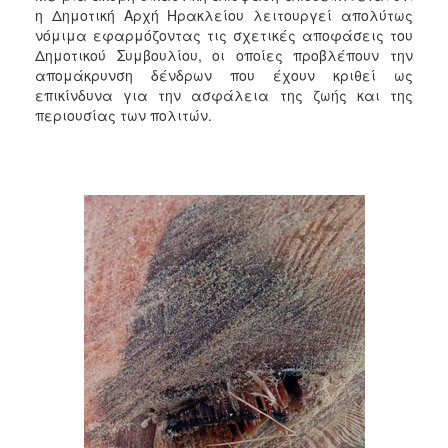
2018
η Δημοτική Αρχή Ηρακλείου λειτουργεί απολύτως
2017
νόμιμα εφαρμόζοντας τις σχετικές αποφάσεις του
Δημοτικού Συμβουλίου, οι οποίες προβλέπουν την
2016
απομάκρυνση δένδρων που έχουν κριθεί ως
2015
επικίνδυνα για την ασφάλεια της ζωής και της
περιουσίας των πολιτών.
2013
2012
2011
2010
2006
Ο
ΤΟΠΟΣ
ΜΑΣ
ΠΟΛΙΤΙΣΜΟΣ