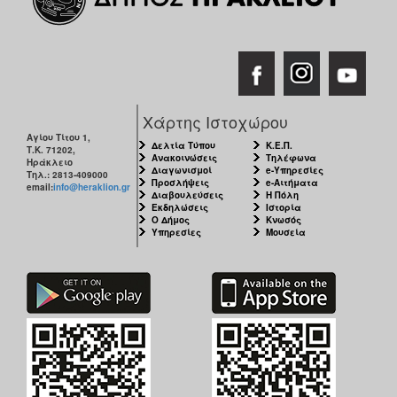
ΑΝΘΕΚΤΙΚΗ
ΠΟΛΗ
Χάρτης Ιστοχώρου
Αγίου Τίτου 1,
Δελτία Τύπου
Κ.Ε.Π.
Τ.Κ. 71202,
Ανακοινώσεις
Τηλέφωνα
Ηράκλειο
Διαγωνισμοί
e-Υπηρεσίες
Τηλ.: 2813-409000
Προσλήψεις
e-Αιτήματα
email:
info@heraklion.gr
Διαβουλεύσεις
Η Πόλη
Εκδηλώσεις
Ιστορία
Ο Δήμος
Κνωσός
Υπηρεσίες
Μουσεία