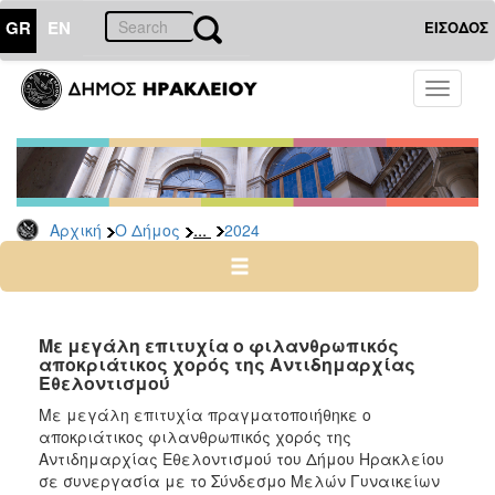
GR
EN
ΕΙΣΟΔΟΣ
Ο
Toggle
ΔΗΜΟΣ
navigati
Δελτία
Τύπου
Αρχείο
...
Αρχική
Ο Δήμος
2024
2026
2025
2024
2023
Με μεγάλη επιτυχία ο φιλανθρωπικός
αποκριάτικος χορός της Αντιδημαρχίας
2022
Εθελοντισμού
2021
Με μεγάλη επιτυχία πραγματοποιήθηκε ο
2020
αποκριάτικος φιλανθρωπικός χορός της
Αντιδημαρχίας Εθελοντισμού του Δήμου Ηρακλείου
2019
σε συνεργασία με το Σύνδεσμο Μελών Γυναικείων