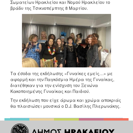
2018
Σωματείων Ηρακλείου και Νομού Ηρακλείου το
βράδυ της Τσικνοπέμπτης 8 Μαρτίου.
2017
2016
2015
2013
2012
2011
2010
2006
Τα έσοδα της εκδήλωσης «Γυναίκες εμείς…» με
αφορμή και την Παγκόσμια Ημέρα της Γυναίκας,
διατέθηκαν για την ενίσχυση του Ξενώνα
Κακοποιημένης Γυναίκας και Παιδιού.
Την εκδήλωση που είχε άρωμα και χρώμα αποκριάς
Ο
ΤΟΠΟΣ
θα πλαισιώσει μουσικά ο D.J. Βασίλης Πλερωνάκης.
ΜΑΣ
ΠΟΛΙΤΙΣΜΟΣ