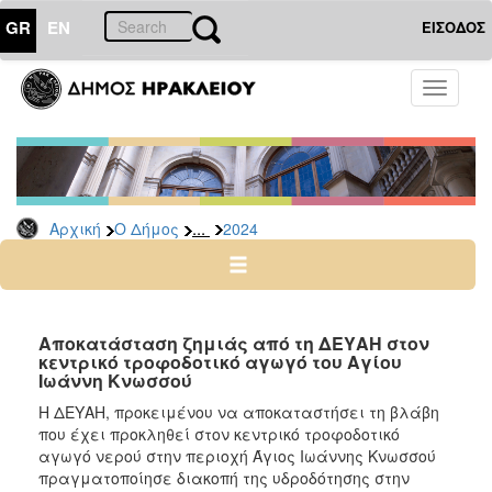
GR
EN
ΕΙΣΟΔΟΣ
Ο
Toggle
ΔΗΜΟΣ
navigati
Δελτία
Τύπου
Αρχείο
...
Αρχική
Ο Δήμος
2024
2026
2025
2024
2023
Αποκατάσταση ζημιάς από τη ΔΕΥΑΗ στον
κεντρικό τροφοδοτικό αγωγό του Αγίου
2022
Ιωάννη Κνωσσού
2021
Η ΔΕΥΑΗ, προκειμένου να αποκαταστήσει τη βλάβη
2020
που έχει προκληθεί στον κεντρικό τροφοδοτικό
αγωγό νερού στην περιοχή Άγιος Ιωάννης Κνωσσού
2019
πραγματοποίησε διακοπή της υδροδότησης στην