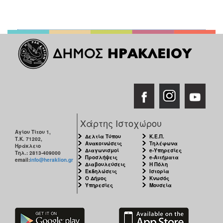
ΑΝΘΕΚΤΙΚΗ
ΠΟΛΗ
Χάρτης Ιστοχώρου
Αγίου Τίτου 1,
Δελτία Τύπου
Κ.Ε.Π.
Τ.Κ. 71202,
Ανακοινώσεις
Τηλέφωνα
Ηράκλειο
Διαγωνισμοί
e-Υπηρεσίες
Τηλ.: 2813-409000
Προσλήψεις
e-Αιτήματα
email:
info@heraklion.gr
Διαβουλεύσεις
Η Πόλη
Εκδηλώσεις
Ιστορία
Ο Δήμος
Κνωσός
Υπηρεσίες
Μουσεία