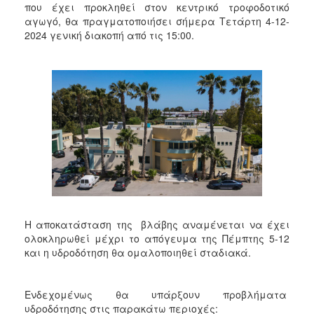
2018
που έχει προκληθεί στον κεντρικό τροφοδοτικό
αγωγό, θα πραγματοποιήσει σήμερα Τετάρτη 4-12-
2017
2024 γενική διακοπή από τις 15:00.
2016
2015
2013
2012
2011
2010
2006
Η αποκατάσταση της βλάβης αναμένεται να έχει
ολοκληρωθεί μέχρι το απόγευμα της Πέμπτης 5-12
Ο
ΤΟΠΟΣ
και η υδροδότηση θα ομαλοποιηθεί σταδιακά.
ΜΑΣ
ΠΟΛΙΤΙΣΜΟΣ
Ενδεχομένως θα υπάρξουν προβλήματα
υδροδότησης στις παρακάτω περιοχές: