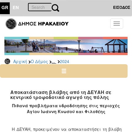
GR
EN
ΕΙΣΟΔΟΣ
Ο
Toggle
ΔΗΜΟΣ
navigati
Δελτία
Τύπου
Αρχείο
...
Αρχική
Ο Δήμος
2024
2026
2025
2024
2023
Αποκατάσταση βλάβης από τη ΔΕΥΑΗ σε
κεντρικό τροφοδοτικό αγωγό της πόλης
2022
Πιθανά προβλήματα υδροδότησης στις περιοχές
2021
Αγίου Ιωάννη Κνωσού και Φιλοθέης
2020
2019
Η ΔΕΥΑΗ, προκειμένου να αποκαταστήσει τη βλάβη