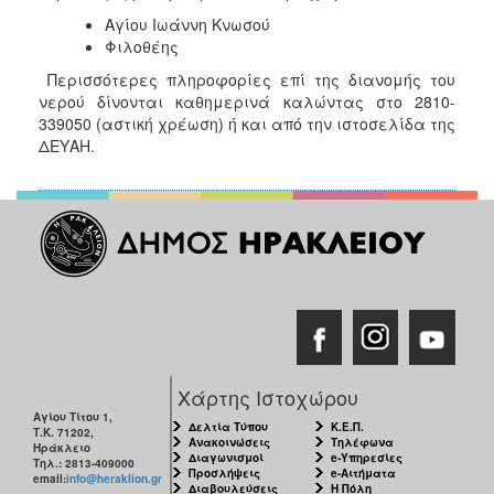
ΑΝΘΕΚΤΙΚΗ
Αγίου Ιωάννη Κνωσού
ΠΟΛΗ
Φιλοθέης
Περισσότερες πληροφορίες επί της διανομής του
νερού δίνονται καθημερινά καλώντας στο 2810-
339050 (αστική χρέωση) ή και από την ιστοσελίδα της
ΔΕΥΑΗ.
Χάρτης Ιστοχώρου
Αγίου Τίτου 1,
Δελτία Τύπου
Κ.Ε.Π.
Τ.Κ. 71202,
Ανακοινώσεις
Τηλέφωνα
Ηράκλειο
Διαγωνισμοί
e-Υπηρεσίες
Τηλ.: 2813-409000
Προσλήψεις
e-Αιτήματα
email:
info@heraklion.gr
Διαβουλεύσεις
Η Πόλη