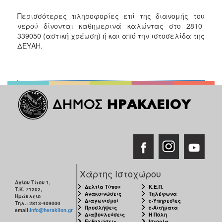
ΑΝΘΕΚΤΙΚΗ
ΠΟΛΗ
Περισσότερες πληροφορίες επί της διανομής του
νερού δίνονται καθημερινά καλώντας στο 2810-
339050 (αστική χρέωση) ή και από την ιστοσελίδα της
ΔΕΥΑΗ.
Χάρτης Ιστοχώρου
Αγίου Τίτου 1,
Δελτία Τύπου
Κ.Ε.Π.
Τ.Κ. 71202,
Ανακοινώσεις
Τηλέφωνα
Ηράκλειο
Διαγωνισμοί
e-Υπηρεσίες
Τηλ.: 2813-409000
Προσλήψεις
e-Αιτήματα
email:
info@heraklion.gr
Διαβουλεύσεις
Η Πόλη
Εκδηλώσεις
Ιστορία