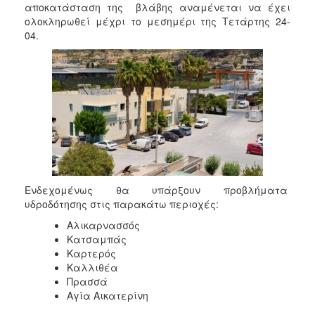
2018
αποκατάσταση της βλάβης αναμένεται να έχει
ολοκληρωθεί μέχρι το μεσημέρι της Τετάρτης 24-
2017
04.
2016
2015
2013
2012
2011
2010
2006
Ενδεχομένως θα υπάρξουν προβλήματα
υδροδότησης στις παρακάτω περιοχές:
Αλικαρνασσός
Κατσαμπάς
Ο
ΤΟΠΟΣ
Καρτερός
ΜΑΣ
Καλλιθέα
Πρασσά
ΠΟΛΙΤΙΣΜΟΣ
Αγία Αικατερίνη