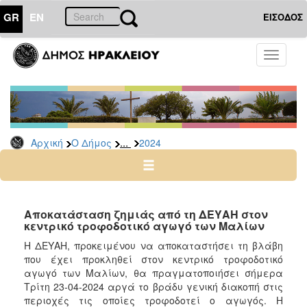
GR
EN
ΕΙΣΟΔΟΣ
Ο
Toggle
ΔΗΜΟΣ
navigati
Δελτία
Τύπου
Αρχείο
...
Αρχική
Ο Δήμος
2024
2026
2025
2024
2023
Αποκατάσταση ζημιάς από τη ΔΕΥΑΗ στον
κεντρικό τροφοδοτικό αγωγό των Μαλίων
2022
Η ΔΕΥΑΗ, προκειμένου να αποκαταστήσει τη βλάβη
2021
που έχει προκληθεί στον κεντρικό τροφοδοτικό
2020
αγωγό των Μαλίων, θα πραγματοποιήσει σήμερα
Τρίτη 23-04-2024 αργά το βράδυ γενική διακοπή στις
2019
περιοχές τις οποίες τροφοδοτεί ο αγωγός. Η