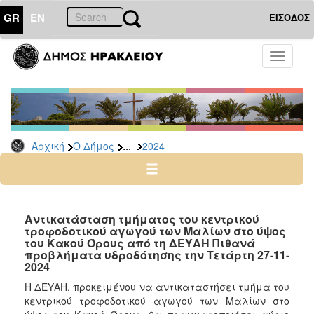
GR
EN
ΕΙΣΟΔΟΣ
Ο
Toggle
ΔΗΜΟΣ
navigati
Δελτία
Τύπου
Αρχείο
...
Αρχική
Ο Δήμος
2024
2026
2025
2024
2023
Αντικατάσταση τμήματος του κεντρικού
τροφοδοτικού αγωγού των Μαλίων στο ύψος
2022
του Κακού Όρους από τη ΔΕΥΑΗ Πιθανά
2021
προβλήματα υδροδότησης την Τετάρτη 27-11-
2024
2020
Η ΔΕΥΑΗ, προκειμένου να αντικαταστήσει τμήμα του
2019
κεντρικού τροφοδοτικού αγωγού των Μαλίων στο