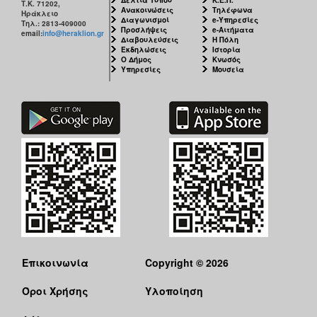
Τ.Κ. 71202,
Ανακοινώσεις
Τηλέφωνα
Ηράκλειο
Διαγωνισμοί
e-Υπηρεσίες
Τηλ.: 2813-409000
Προσλήψεις
e-Αιτήματα
email:
info@heraklion.gr
Διαβουλεύσεις
Η Πόλη
Εκδηλώσεις
Ιστορία
Ο Δήμος
Κνωσός
Υπηρεσίες
Μουσεία
Επικοινωνία
Copyright © 2026
Όροι Χρήσης
Υλοποίηση