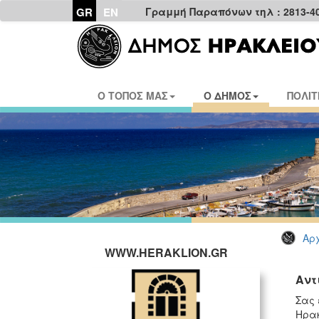
GR
EN
Γραμμή Παραπόνων τηλ : 2813-4
Ο ΤΟΠΟΣ ΜΑΣ
Ο ΔΗΜΟΣ
ΠΟΛΙΤ
Αρχ
WWW.HERAKLION.GR
Αντ
Σας 
Ηρακ