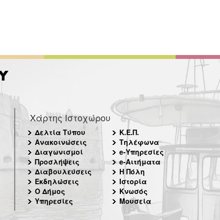
Χάρτης Ιστοχώρου
Δελτία Τύπου
Κ.Ε.Π.
Ανακοινώσεις
Τηλέφωνα
Διαγωνισμοί
e-Υπηρεσίες
Προσλήψεις
e-Αιτήματα
Διαβουλεύσεις
Η Πόλη
Εκδηλώσεις
Ιστορία
Ο Δήμος
Κνωσός
Υπηρεσίες
Μουσεία