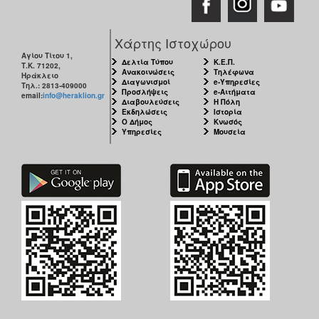
ΑΝΘΕΚΤΙΚΗ
ΠΟΛΗ
Χάρτης Ιστοχώρου
Αγίου Τίτου 1,
Δελτία Τύπου
Κ.Ε.Π.
Τ.Κ. 71202,
Ανακοινώσεις
Τηλέφωνα
Ηράκλειο
Διαγωνισμοί
e-Υπηρεσίες
Τηλ.: 2813-409000
Προσλήψεις
e-Αιτήματα
email:
info@heraklion.gr
Διαβουλεύσεις
Η Πόλη
Εκδηλώσεις
Ιστορία
Ο Δήμος
Κνωσός
Υπηρεσίες
Μουσεία