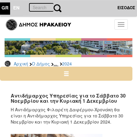
GR
EN
ΕΙΣΟΔΟΣ
Ο
Toggle
ΔΗΜΟΣ
navigati
Δελτία
Τύπου
Αρχείο
...
Αρχική
Ο Δήμος
2024
2026
2025
2024
2023
Αντιδήμαρχος Υπηρεσίας για το Σάββατο 30
Νοεμβρίου και την Κυριακή 1 Δεκεμβρίου
2022
H Αντιδήμαρχος Φιλαρέτη Δαφέρμου-Χρονάκη θα
2021
είναι η Αντιδήμαρχος Υπηρεσίας για το Σάββατο 30
2020
Νοεμβρίου και την Κυριακή 1 Δεκεμβρίου 2024.
2019