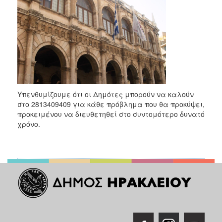
2018
2017
2016
2015
2013
2012
2011
Υπενθυμίζουμε ότι οι Δημότες μπορούν να καλούν
στο 2813409409 για κάθε πρόβλημα που θα προκύψει,
2010
προκειμένου να διευθετηθεί στο συντομότερο δυνατό
2006
χρόνο.
Ο
ΤΟΠΟΣ
ΜΑΣ
ΠΟΛΙΤΙΣΜΟΣ