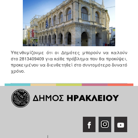
2018
2017
2016
2015
2013
2012
Υπενθυμίζουμε ότι οι Δημότες μπορούν να καλούν
2011
στο 2813409409 για κάθε πρόβλημα που θα προκύψει,
προκειμένου να διευθετηθεί στο συντομότερο δυνατό
2010
χρόνο.
2006
Ο
ΤΟΠΟΣ
ΜΑΣ
ΠΟΛΙΤΙΣΜΟΣ