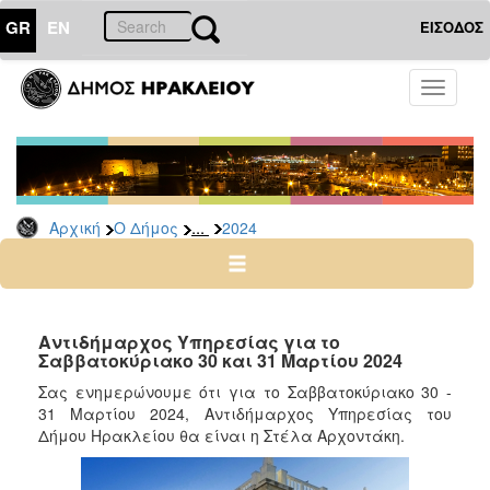
GR
EN
ΕΙΣΟΔΟΣ
Ο
Toggle
ΔΗΜΟΣ
navigati
Δελτία
Τύπου
Αρχείο
...
Αρχική
Ο Δήμος
2024
2026
2025
2024
2023
Αντιδήμαρχος Υπηρεσίας για το
Σαββατοκύριακο 30 και 31 Μαρτίου 2024
2022
Σας ενημερώνουμε ότι για το Σαββατοκύριακο 30 -
2021
31 Μαρτίου 2024, Αντιδήμαρχος Υπηρεσίας του
2020
Δήμου Ηρακλείου θα είναι η Στέλα Αρχοντάκη.
2019