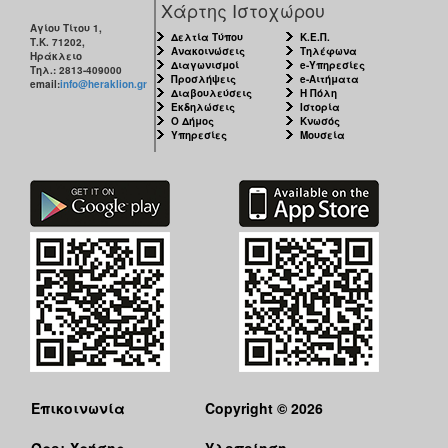
Χάρτης Ιστοχώρου
ΑΝΘΕΚΤΙΚΗ
ΠΟΛΗ
Αγίου Τίτου 1,
Δελτία Τύπου
Κ.Ε.Π.
Τ.Κ. 71202,
Ανακοινώσεις
Τηλέφωνα
Ηράκλειο
Διαγωνισμοί
e-Υπηρεσίες
Τηλ.: 2813-409000
Προσλήψεις
e-Αιτήματα
email:
info@heraklion.gr
Διαβουλεύσεις
Η Πόλη
Εκδηλώσεις
Ιστορία
Ο Δήμος
Κνωσός
Υπηρεσίες
Μουσεία
Επικοινωνία
Copyright © 2026
Όροι Χρήσης
Υλοποίηση