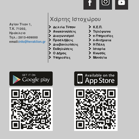
ΑΝΘΕΚΤΙΚΗ
ΠΟΛΗ
Χάρτης Ιστοχώρου
Αγίου Τίτου 1,
Δελτία Τύπου
Κ.Ε.Π.
Τ.Κ. 71202,
Ανακοινώσεις
Τηλέφωνα
Ηράκλειο
Διαγωνισμοί
e-Υπηρεσίες
Τηλ.: 2813-409000
Προσλήψεις
e-Αιτήματα
email:
info@heraklion.gr
Διαβουλεύσεις
Η Πόλη
Εκδηλώσεις
Ιστορία
Ο Δήμος
Κνωσός
Υπηρεσίες
Μουσεία