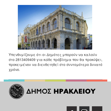
2018
2017
2016
2015
2013
2012
2011
2010
Υπενθυμίζουμε ότι οι Δημότες μπορούν να καλούν
στο 2813409409 για κάθε πρόβλημα που θα προκύψει,
2006
προκειμένου να διευθετηθεί στο συντομότερο δυνατό
χρόνο.
Ο
ΤΟΠΟΣ
ΜΑΣ
ΠΟΛΙΤΙΣΜΟΣ