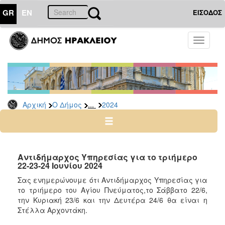
GR
EN
ΕΙΣΟΔΟΣ
Ο
Toggle
ΔΗΜΟΣ
navigati
Δελτία
Τύπου
Αρχείο
...
Αρχική
Ο Δήμος
2024
2026
2025
2024
2023
Αντιδήμαρχος Υπηρεσίας για το τριήμερο
22-23-24 Ιουνίου 2024
2022
Σας ενημερώνουμε ότι Αντιδήμαρχος Υπηρεσίας για
2021
το τριήμερο του Αγίου Πνεύματος,το Σάββατο 22/6,
2020
την Κυριακή 23/6 και την Δευτέρα 24/6 θα είναι η
Στέλλα Αρχοντάκη.
2019