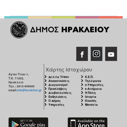
Χάρτης Ιστοχώρου
Αγίου Τίτου 1,
Δελτία Τύπου
Κ.Ε.Π.
Τ.Κ. 71202,
Ανακοινώσεις
Τηλέφωνα
Ηράκλειο
Διαγωνισμοί
e-Υπηρεσίες
Τηλ.: 2813-409000
Προσλήψεις
e-Αιτήματα
email:
info@heraklion.gr
Διαβουλεύσεις
Η Πόλη
Εκδηλώσεις
Ιστορία
Ο Δήμος
Κνωσός
Υπηρεσίες
Μουσεία