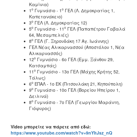
Καμίνια)
ο
ο
1
Γυμνάσιο - 1
ΓΕΛ (Λ. Δημοκρατίας 1,
Καπετανάκειο)
ο
3
ΓΕΛ (Λ. Δημοκρατίας 12)
ο
ο
5
Γυμνάσιο - 11
ΓΕΛ (Παπαπέτρου Γαβαλά
64, Μεσαμπελιές)
ο
8
ΓΕΛ (Γ. Ξηρουδάκη 17 Αγ. Ιωάννης)
ΓΕΛ Νέας Αλικαρνασσού (Αποστόλου 1, Νέα
Αλικαρνασσός)
ο
12
Γυμνάσιο - 6ο ΓΕΛ (Εμμ. Ξάνθου 29,
Κατσαμπάς)
ο
11
Γυμνάσιο - 13ο ΓΕΛ (Μάχης Κρήτης 52,
Τάλως)
ο
6
ΕΠΑΛ - 1ο ΕΚ (Πιτσουλάκη 21, Κηπούπολη)
ο
9
Γυμνάσιο - 10ο ΓΕΛ (Βορείου Ηπείρου 1,
Δειλινά)
ο
8
Γυμνάσιο - 7ο ΓΕΛ (Γεωργίου Μαράντη,
Γιόφυρος)
Video
μπορείτε να πάρετε από εδώ:
https://www.youtube.com/watch?v=9nYItJsz_nQ