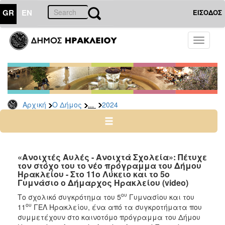
GR
EN
ΕΙΣΟΔΟΣ
Ο
Toggle
ΔΗΜΟΣ
navigati
Δελτία
Τύπου
Αρχείο
...
Αρχική
Ο Δήμος
2024
2026
2025
2024
2023
«Ανοιχτές Αυλές - Ανοιχτά Σχολεία»: Πέτυχε
τον στόχο του το νέο πρόγραμμα του Δήμου
2022
Ηρακλείου - Στο 11ο Λύκειο και το 5ο
2021
Γυμνάσιο ο Δήμαρχος Ηρακλείου (video)
2020
ου
Το σχολικό συγκρότημα του 5
Γυμνασίου και του
ου
11
ΓΕΛ Ηρακλείου, ένα από τα συγκροτήματα που
2019
συμμετέχουν στο καινοτόμο πρόγραμμα του Δήμου