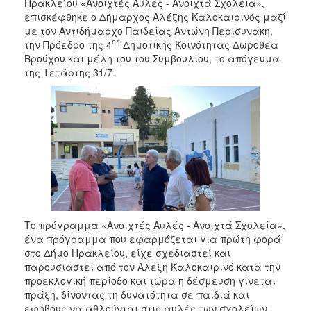
2018
Ηρακλείου «Ανοιχτές Αυλές - Ανοιχτά Σχολεία»,
επισκέφθηκε ο Δήμαρχος Αλέξης Καλοκαιρινός μαζί
2017
με τον Αντιδήμαρχο Παιδείας Αντώνη Περισυνάκη,
2016
ης
την Πρόεδρο της 4
Δημοτικής Κοινότητας Δωροθέα
Βρούχου και μέλη του του Συμβουλίου, το απόγευμα
2015
της Τετάρτης 31/7.
2013
2012
2011
2010
2006
Το πρόγραμμα «Ανοιχτές Αυλές - Ανοιχτά Σχολεία»,
Ο
ένα πρόγραμμα που εφαρμόζεται για πρώτη φορά
ΤΟΠΟΣ
στο Δήμο Ηρακλείου, είχε σχεδιαστεί και
ΜΑΣ
παρουσιαστεί από τον Αλέξη Καλοκαιρινό κατά την
προεκλογική περίοδο και τώρα η δέσμευση γίνεται
ΠΟΛΙΤΙΣΜΟΣ
πράξη, δίνοντας τη δυνατότητα σε παιδιά και
εφήβους να αθλούνται στις αυλές των σχολείων