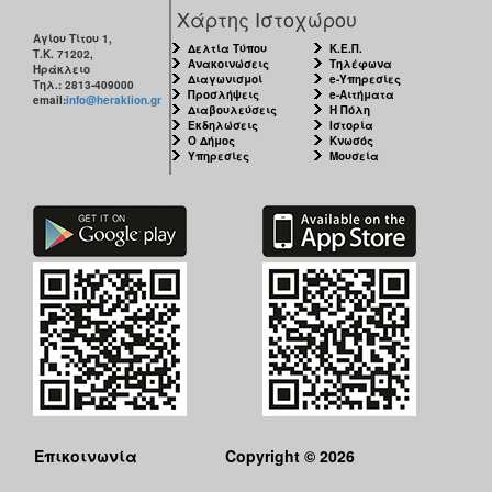
ΑΝΘΕΚΤΙΚΗ
Χάρτης Ιστοχώρου
ΠΟΛΗ
Αγίου Τίτου 1,
Δελτία Τύπου
Κ.Ε.Π.
Τ.Κ. 71202,
Ανακοινώσεις
Τηλέφωνα
Ηράκλειο
Διαγωνισμοί
e-Υπηρεσίες
Τηλ.: 2813-409000
Προσλήψεις
e-Αιτήματα
email:
info@heraklion.gr
Διαβουλεύσεις
Η Πόλη
Εκδηλώσεις
Ιστορία
Ο Δήμος
Κνωσός
Υπηρεσίες
Μουσεία
Επικοινωνία
Copyright © 2026