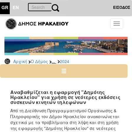
GR
EN
ΕΙΣΟΔΟΣ
Ο
Toggle
ΔΗΜΟΣ
navigati
Δελτία
Τύπου
Αρχείο
...
Αρχική
Ο Δήμος
2024
2026
2025
2024
2023
Αναβαθμίζεται η εφαρμογή "Δημότης
Ηρακλείου" για χρήση σε νεότερες εκδόσεις
2022
συσκευών κινητών τηλεφώνων
2021
Από τη Διεύθυνση Προγραμματισμού Οργάνωσης &
2020
Πληροφορικής του Δήμου Ηρακλείου ανακοινώνεται
σχετικά με τα προβλήματα στη λήψη και στη χρήση
2019
της εφαρμογής "Δημότης Ηρακλείου" σε νεότερες