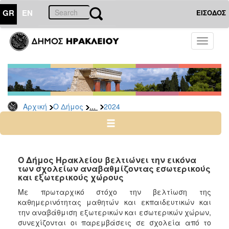
GR
EN
ΕΙΣΟΔΟΣ
Ο
Toggle
ΔΗΜΟΣ
navigati
Δελτία
Τύπου
Αρχείο
...
Αρχική
Ο Δήμος
2024
2026
2025
2024
2023
Ο Δήμος Ηρακλείου βελτιώνει την εικόνα
των σχολείων αναβαθμίζοντας εσωτερικούς
2022
και εξωτερικούς χώρους
2021
Με πρωταρχικό στόχο την βελτίωση της
2020
καθημερινότητας μαθητών και εκπαιδευτικών και
την αναβάθμιση εξωτερικών και εσωτερικών χώρων,
2019
συνεχίζονται οι παρεμβάσεις σε σχολεία από το