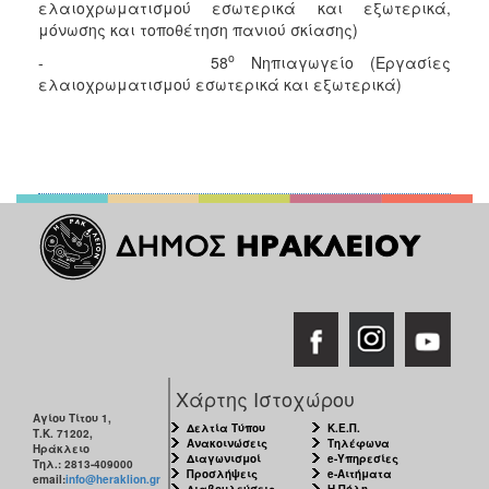
ελαιοχρωματισμού εσωτερικά και εξωτερικά,
μόνωσης και τοποθέτηση πανιού σκίασης)
ο
- 58
Νηπιαγωγείο (Εργασίες
ελαιοχρωματισμού εσωτερικά και εξωτερικά)
Χάρτης Ιστοχώρου
Αγίου Τίτου 1,
Δελτία Τύπου
Κ.Ε.Π.
Τ.Κ. 71202,
Ανακοινώσεις
Τηλέφωνα
Ηράκλειο
Διαγωνισμοί
e-Υπηρεσίες
Τηλ.: 2813-409000
Προσλήψεις
e-Αιτήματα
email:
info@heraklion.gr
Διαβουλεύσεις
Η Πόλη