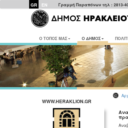
GR
EN
Γραμμή Παραπόνων τηλ : 2813-4
Ο ΤΟΠΟΣ ΜΑΣ
Ο ΔΗΜΟΣ
ΠΟΛΙΤ
Αρχ
WWW.HERAKLION.GR
Ανα
πρα
Αναβ