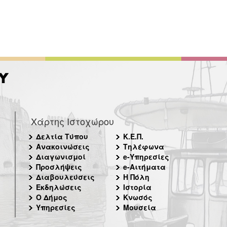
Χάρτης Ιστοχώρου
Δελτία Τύπου
Κ.Ε.Π.
Ανακοινώσεις
Τηλέφωνα
Διαγωνισμοί
e-Υπηρεσίες
Προσλήψεις
e-Αιτήματα
Διαβουλεύσεις
Η Πόλη
Εκδηλώσεις
Ιστορία
Ο Δήμος
Κνωσός
Υπηρεσίες
Μουσεία