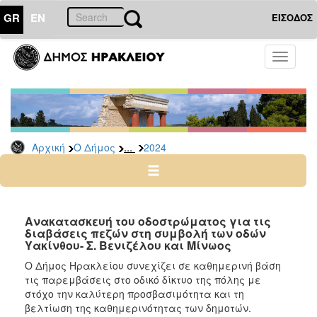
GR
EN
ΕΙΣΟΔΟΣ
Ο
Toggle
ΔΗΜΟΣ
navigati
Δελτία
Τύπου
Αρχείο
...
Αρχική
Ο Δήμος
2024
2026
2025
2024
2023
Ανακατασκευή του οδοστρώματος για τις
διαβάσεις πεζών στη συμβολή των οδών
2022
Υακίνθου- Σ. Βενιζέλου και Μίνωος
2021
Ο Δήμος Ηρακλείου συνεχίζει σε καθημερινή βάση
2020
τις παρεμβάσεις στο οδικό δίκτυο της πόλης με
στόχο την καλύτερη προσβασιμότητα και τη
2019
βελτίωση της καθημερινότητας των δημοτών.