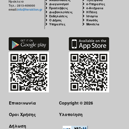
Ηράκλειο
Διαγωνισμοί
e-Υπηρεσίες
Τηλ.: 2813-409000
Προσλήψεις
e-Αιτήματα
email:
info@heraklion.gr
Διαβουλεύσεις
Η Πόλη
Εκδηλώσεις
Ιστορία
Ο Δήμος
Κνωσός
Υπηρεσίες
Μουσεία
Επικοινωνία
Copyright © 2026
Όροι Χρήσης
Υλοποίηση
Δήλωση