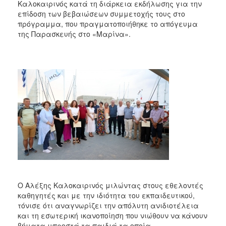
2018
Καλοκαιρινός κατά τη διάρκεια εκδήλωσης για την
επίδοση των βεβαιώσεων συμμετοχής τους στο
2017
πρόγραμμα, που πραγματοποιήθηκε το απόγευμα
2016
της Παρασκευής στο «Μαρίνα».
2015
2013
2012
2011
2010
2006
Ο
ΤΟΠΟΣ
Ο Αλέξης Καλοκαιρινός μιλώντας στους εθελοντές
ΜΑΣ
καθηγητές και με την ιδιότητα του εκπαιδευτικού,
τόνισε ότι αναγνωρίζει την απόλυτη ανιδιοτέλεια
ΠΟΛΙΤΙΣΜΟΣ
και τη εσωτερική ικανοποίηση που νιώθουν να κάνουν
βήματα μπροστά τα παιδιά τα οποία