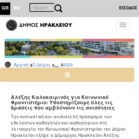
GR
EN
ΕΙΣΟΔΟΣ
Ο
Toggle
ΔΗΜΟΣ
navigati
Δελτία
Τύπου
Αρχείο
...
Αρχική
Ο Δήμος
2024
2026
2025
2024
2023
Αλέξης Καλοκαιρινός για Κοινωνικό
Φροντιστήριο: Υποστηρίζουμε όλες τις
2022
δράσεις που αμβλύνουν τις ανισότητες
2021
Την ουσιαστική και ανιδιοτελή προσφορά των
2020
εθελοντών καθηγητών και καθηγητριών στη
λειτουργία του Κοινωνικού Φροντιστηρίου του Δήμου
2019
Ηρακλείου εξήρε ο Δήμαρχος Ηρακλείου Αλέξης