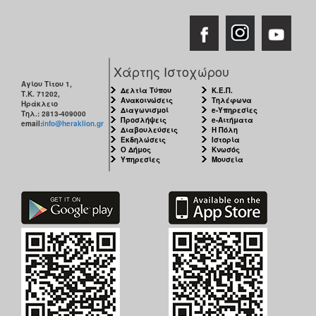
Χάρτης Ιστοχώρου
Αγίου Τίτου 1,
Δελτία Τύπου
Κ.Ε.Π.
Τ.Κ. 71202,
Ανακοινώσεις
Τηλέφωνα
Ηράκλειο
Διαγωνισμοί
e-Υπηρεσίες
Τηλ.: 2813-409000
Προσλήψεις
e-Αιτήματα
email:
info@heraklion.gr
Διαβουλεύσεις
Η Πόλη
Εκδηλώσεις
Ιστορία
Ο Δήμος
Κνωσός
Υπηρεσίες
Μουσεία