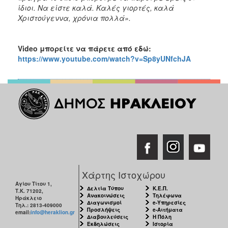
ίδιοι. Να είστε καλά. Καλές γιορτές, καλά
Χριστούγεννα, χρόνια πολλά».
Video μπορείτε να πάρετε από εδώ:
https://www.youtube.com/watch?v=Sp8yUNfchJA
Χάρτης Ιστοχώρου
Αγίου Τίτου 1,
Δελτία Τύπου
Κ.Ε.Π.
Τ.Κ. 71202,
Ανακοινώσεις
Τηλέφωνα
Ηράκλειο
Διαγωνισμοί
e-Υπηρεσίες
Τηλ.: 2813-409000
Προσλήψεις
e-Αιτήματα
email:
info@heraklion.gr
Διαβουλεύσεις
Η Πόλη
Εκδηλώσεις
Ιστορία