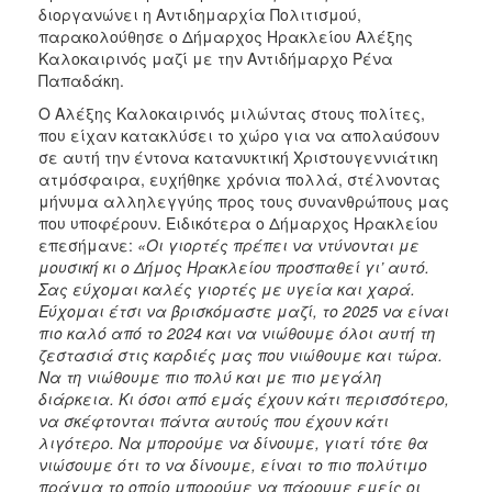
ΑΝΘΕΚΤΙΚΗ
διοργανώνει η Αντιδημαρχία Πολιτισμού,
ΠΟΛΗ
παρακολούθησε ο Δήμαρχος Ηρακλείου Αλέξης
Καλοκαιρινός μαζί με την Αντιδήμαρχο Ρένα
Παπαδάκη.
Ο Αλέξης Καλοκαιρινός μιλώντας στους πολίτες,
που είχαν κατακλύσει το χώρο για να απολαύσουν
σε αυτή την έντονα κατανυκτική Χριστουγεννιάτικη
ατμόσφαιρα, ευχήθηκε χρόνια πολλά, στέλνοντας
μήνυμα αλληλεγγύης προς τους συνανθρώπους μας
που υποφέρουν. Ειδικότερα ο Δήμαρχος Ηρακλείου
επεσήμανε:
«Οι γιορτές πρέπει να ντύνονται με
μουσική κι ο Δήμος Ηρακλείου προσπαθεί γι’ αυτό.
Σας εύχομαι καλές γιορτές με υγεία και χαρά.
Εύχομαι έτσι να βρισκόμαστε μαζί, το 2025 να είναι
πιο καλό από το 2024 και να νιώθουμε όλοι αυτή τη
ζεστασιά στις καρδιές μας που νιώθουμε και τώρα.
Να τη νιώθουμε πιο πολύ και με πιο μεγάλη
διάρκεια. Κι όσοι από εμάς έχουν κάτι περισσότερο,
να σκέφτονται πάντα αυτούς που έχουν κάτι
λιγότερο. Να μπορούμε να δίνουμε, γιατί τότε θα
νιώσουμε ότι το να δίνουμε, είναι το πιο πολύτιμο
πράγμα το οποίο μπορούμε να πάρουμε εμείς οι