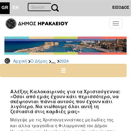
GR
EN
ΕΙΣΟΔΟΣ
Ο
Toggle
ΔΗΜΟΣ
navigati
Δελτία
Τύπου
Αρχείο
...
Αρχική
Ο Δήμος
2024
2026
2025
2024
2023
Αλέξης Καλοκαιρινός για τα Χριστούγεννα:
«Όσοι από εμάς έχουν κάτι περισσότερο, να
2022
σκέφτονται πάντα αυτούς που έχουν κάτι
2021
λιγότερο. Να νιώθουμε όλοι αυτή τη
ζεστασιά στις καρδιές μας»
2020
Μάγεψε με τις Χριστουγεννιάτικες μελωδίες της
2019
και άλλα τραγούδια η Φιλαρμονική του Δήμου