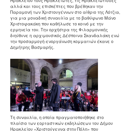
Ηρακλείου τους Ηρακλειώτες, τις Ηρακλειώτισσες
2018
αλλά και τους επισκέπτες που βρέθηκαν την
2017
Παραμονή των Χριστουγέννων στο αίθριο της Λότζια,
για μια μοναδική συναυλία με το βαθύφωνο Μάνο
2016
Χριστοφακάκη που καθήλωσε το κοινό με την
2015
ερμηνεία του. Την ορχήστρα της Φιλαρμονικής
διηύθυνε η αρχιμουσικός Δέσποινα Σκανδαλάκη ενώ
2013
την προσαρμογή-ενοργάνωση κομματιών έκανε ο
2012
Δημήτρης Βασμαρής.
2011
2010
2006
Ο
ΤΟΠΟΣ
ΜΑΣ
Τη συναυλία, η οποία πραγματοποιήθηκε στο
ΠΟΛΙΤΙΣΜΟΣ
πλαίσιο των εορταστικών εκδηλώσεων του Δήμου
Ηρακλείου «Χριστούγεννα στην Πόλη» που