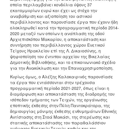
ΑΝΘΕΚΤΙΚΗ
οποία περιλαμβάνει κονδύλια ύψους 37
ΠΟΛΗ
εκατομμυρίων ευρώ και έχει ως στόχο την
αναβάθμιση και αξιοποίηση του αστικού
περιβάλλοντος και παρουσίασε έργα που έχουν ήδη
ολοκληρωθεί κατά την προγραμματική περίοδο 2014-
2020 μεταξύ των οποίων η ανάπλαση της οδού
Αρχιεπισκόπου Μακαρίου, η αποκατάσταση και
συντήρηση του περιβάλλοντος χώρου Ενετικού
Τείχους Ηρακλείου επί της Λ. Δικαιοσύνης, η
ψηφιοποίηση του έντυπου αρχείου της Βικελαίας
Δημοτικής Βιβλιοθήκης, και το επικοινωνιακό σχέδιο
για την Ανακύκλωση και την Επαναχρησιμοποίηση.
Κυρίως όμως, ο Αλέξης Καλοκαιρινός παρουσίασε
τα έργα που εντάσσονται στην τρέχουσα
προγραμματική περίοδο 2021-2027, όπως είναι η
διαμόρφωση και αποκατάσταση της διαδρομής του
ισόπεδου τμήματος των Τειχών, της οργάνωσης
εποπτικής έκθεσης στην Πύλη Παντοκράτορα, της
δημιουργίας μόνιμης έκθεσης ενθυμημάτων Εθνικής
Αντίστασης στη Στοά Μακάσι, της στερέωσης και
στατικής αποκατάστασης του παραθαλάσσιου
τμήματος Ενετικών Τειχών, καθώς και της