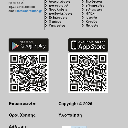
Ανακοινώσεις
Τηλέφωνα
Ηράκλειο
Διαγωνισμοί
e-Υπηρεσίες
Τηλ.: 2813-409000
Προσλήψεις
e-Αιτήματα
email:
info@heraklion.gr
Διαβουλεύσεις
Η Πόλη
Εκδηλώσεις
Ιστορία
Ο Δήμος
Κνωσός
Υπηρεσίες
Μουσεία
Επικοινωνία
Copyright © 2026
Όροι Χρήσης
Υλοποίηση
Δήλωση