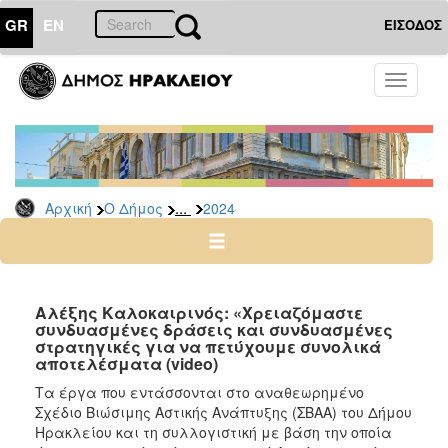
GR
EN
ΕΙΣΟΔΟΣ
Ο
Toggle
ΔΗΜΟΣ
navigati
Δελτία
Τύπου
Αρχείο
...
Αρχική
Ο Δήμος
2024
2026
2025
2024
2023
Αλέξης Καλοκαιρινός: «Χρειαζόμαστε
συνδυασμένες δράσεις και συνδυασμένες
2022
στρατηγικές για να πετύχουμε συνολικά
2021
αποτελέσματα (video)
2020
Τα έργα που εντάσσονται στο αναθεωρημένο
Σχέδιο Βιώσιμης Αστικής Ανάπτυξης (ΣΒΑΑ) του Δήμου
2019
Ηρακλείου και τη συλλογιστική με βάση την οποία