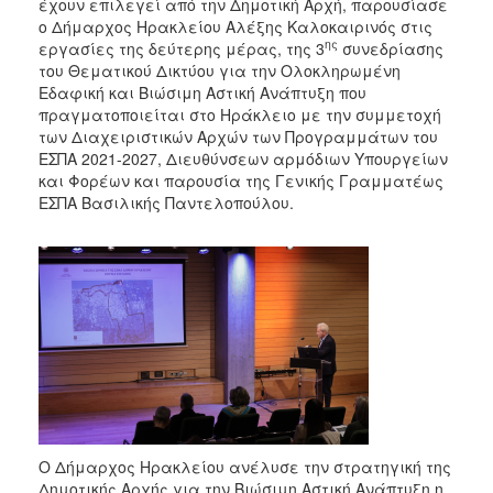
2018
έχουν επιλεγεί από την Δημοτική Αρχή, παρουσίασε
ο Δήμαρχος Ηρακλείου Αλέξης Καλοκαιρινός στις
2017
ης
εργασίες της δεύτερης μέρας, της 3
συνεδρίασης
2016
του Θεματικού Δικτύου για την Ολοκληρωμένη
Εδαφική και Βιώσιμη Αστική Ανάπτυξη που
2015
πραγματοποιείται στο Ηράκλειο με την συμμετοχή
2013
των Διαχειριστικών Αρχών των Προγραμμάτων του
ΕΣΠΑ 2021-2027, Διευθύνσεων αρμόδιων Υπουργείων
2012
και Φορέων και παρουσία της Γενικής Γραμματέως
2011
ΕΣΠΑ Βασιλικής Παντελοπούλου.
2010
2006
Ο
ΤΟΠΟΣ
ΜΑΣ
ΠΟΛΙΤΙΣΜΟΣ
Ο Δήμαρχος Ηρακλείου ανέλυσε την στρατηγική της
Δημοτικής Αρχής για την Βιώσιμη Αστική Ανάπτυξη η