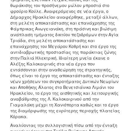
θωράκισης του προσήνεμου μώλου μπροστά στο
φρούριο Κούλε. Αναφερόμενος σε νέα έργα, ο
Δήμαρχος Ηρακλείου αναφέρθηκε, μεταξύ άλλων,
στη μελέτη αποκατάστασης και επανάχρησης της
Φάμπρικας Ανωγειανάκη, στη πράσινη και βιώσιμη
ανάπλαση τμήματος δικτύου πεζοδρόμων στην Αγία
Τριάδα, στη μελέτη αποκατάστασης και
επανάχρησης του Μεγάρου Κοθρή και στο έργο της
αντιδιαβρωτικής προστασίας της παράκτιας ζώνης
στην Παλιά Ηλεκτρική. Ιδιαίτερη μνεία έκανε ο
Αλέξης Καλοκαιρινός στα νέα έργα που
εντάσσονται στην αναθεώρηση της στρατηγικής,
όπως είναι το έργο της αποκατάστασης και ένταξης
νέων χρήσεων του συγκροτήματος Δυτικών Νεωρίων
και Αποθήκης Άλατος στο Βενετσιάνικο Λιμάνι του
Ηρακλείου, το έργο της αισθητικής και λειτουργικής
αναβάθμισης της Λ. Καλοκαιρινού από την
Γιαμαλάκη μέχρι τη Χανιόπορτα καθώς και το έργο
της διαμόρφωσης της ευρύτερης περιοχής πλατείας
Κόρακα.
Αναλύοντας την συλλογιστική πίσω από την ένταξη
των νέων έργων στο Σχέδιο Βιώσιμης Αστικής