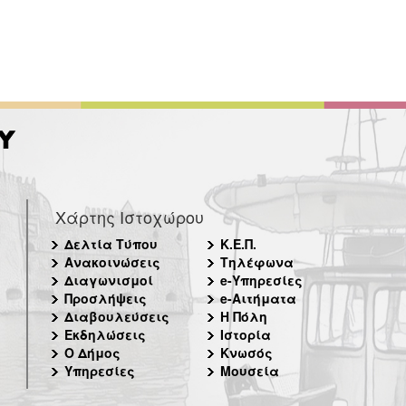
Χάρτης Ιστοχώρου
Δελτία Τύπου
Κ.Ε.Π.
Ανακοινώσεις
Τηλέφωνα
Διαγωνισμοί
e-Υπηρεσίες
Προσλήψεις
e-Αιτήματα
Διαβουλεύσεις
Η Πόλη
Εκδηλώσεις
Ιστορία
Ο Δήμος
Κνωσός
Υπηρεσίες
Μουσεία