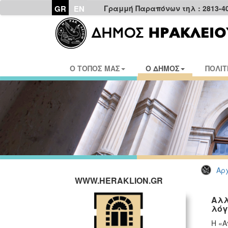
GR
EN
Γραμμή Παραπόνων τηλ : 2813-4
Ο ΤΟΠΟΣ ΜΑΣ
Ο ΔΗΜΟΣ
ΠΟΛΙΤ
Αρχ
WWW.HERAKLION.GR
Αλλ
λόγ
Η «Α