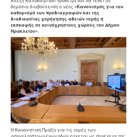
Αλέξη Καλοκαιρινού προκειμένου να τεθεί σε
2018
δημόσια διαβούλευση ο νέος
«Κανονισμός για τον
2017
καθορισμό των προδιαγραφών και της
διαδικασίας χορήγησης αδειών τομής ή
2016
εκσκαφής σε κοινόχρηστους χώρους του Δήμου
2015
Ηρακλείου»
.
2013
2012
2011
2010
2006
Ο
ΤΟΠΟΣ
ΜΑΣ
ΠΟΛΙΤΙΣΜΟΣ
Η Κανονιστική Πράξη για τις τομές των
ασφαλτοστρωμένων οδών έρχεται ως συνέχεια της