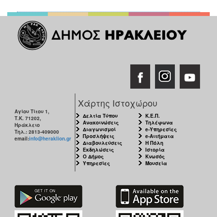
Χάρτης Ιστοχώρου
Αγίου Τίτου 1,
Δελτία Τύπου
Κ.Ε.Π.
Τ.Κ. 71202,
Ανακοινώσεις
Τηλέφωνα
Ηράκλειο
Διαγωνισμοί
e-Υπηρεσίες
Τηλ.: 2813-409000
Προσλήψεις
e-Αιτήματα
email:
info@heraklion.gr
Διαβουλεύσεις
Η Πόλη
Εκδηλώσεις
Ιστορία
Ο Δήμος
Κνωσός
Υπηρεσίες
Μουσεία