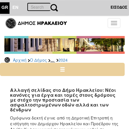
GR
EN
ΕΙΣΟΔΟΣ
Ο
Toggle
ΔΗΜΟΣ
navigati
Δελτία
Τύπου
Αρχείο
...
Αρχική
Ο Δήμος
2024
2026
2025
2024
2023
Αλλαγή σελίδας στο Δήμο Ηρακλείου: Νέοι
κανόνες για έργα και τομές στους δρόμους
2022
με στόχο την προστασία των
2021
ασφαλτοστρωμένων οδών αλλά και των
δένδρων
2020
Ομόφωνα δεκτή έγινε από τη Δημοτική Επιτροπή η
2019
εισήγηση του Δημάρχου Ηρακλείου και Προέδρου της