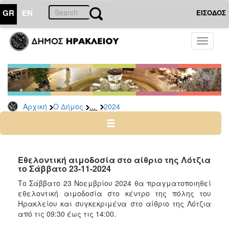
GR
EN
ΕΙΣΟΔΟΣ
Ο
Toggle
ΔΗΜΟΣ
navigati
Δελτία
Τύπου
Αρχείο
...
Αρχική
Ο Δήμος
2024
2026
2025
2024
2023
Εθελοντική αιμοδοσία στο αίθριο της Λότζια
το Σάββατο 23-11-2024
2022
Το Σάββατο 23 Νοεμβρίου 2024 θα πραγματοποιηθεί
2021
εθελοντική αιμοδοσία στο κέντρο της πόλης του
2020
Ηρακλείου και συγκεκριμένα στο αίθριο της Λότζια
από τις 09:30 έως τις 14:00.
2019