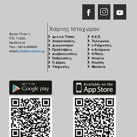
Χάρτης Ιστοχώρου
Αγίου Τίτου 1,
Δελτία Τύπου
Κ.Ε.Π.
Τ.Κ. 71202,
Ανακοινώσεις
Τηλέφωνα
Ηράκλειο
Διαγωνισμοί
e-Υπηρεσίες
Τηλ.: 2813-409000
Προσλήψεις
e-Αιτήματα
email:
info@heraklion.gr
Διαβουλεύσεις
Η Πόλη
Εκδηλώσεις
Ιστορία
Ο Δήμος
Κνωσός
Υπηρεσίες
Μουσεία