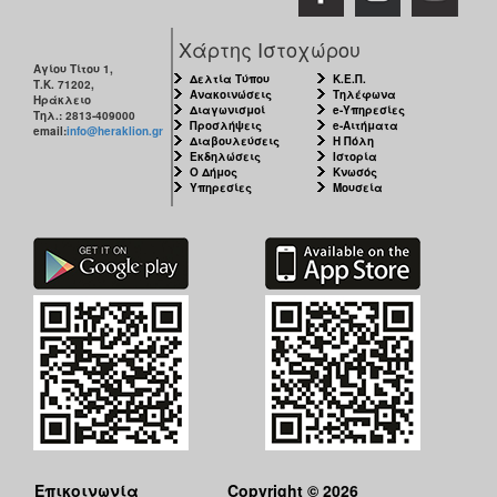
ΑΝΘΕΚΤΙΚΗ
ΠΟΛΗ
Χάρτης Ιστοχώρου
Αγίου Τίτου 1,
Δελτία Τύπου
Κ.Ε.Π.
Τ.Κ. 71202,
Ανακοινώσεις
Τηλέφωνα
Ηράκλειο
Διαγωνισμοί
e-Υπηρεσίες
Τηλ.: 2813-409000
Προσλήψεις
e-Αιτήματα
email:
info@heraklion.gr
Διαβουλεύσεις
Η Πόλη
Εκδηλώσεις
Ιστορία
Ο Δήμος
Κνωσός
Υπηρεσίες
Μουσεία
Επικοινωνία
Copyright © 2026