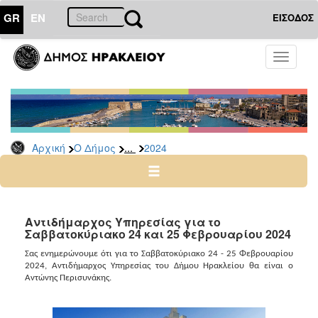
GR
EN
ΕΙΣΟΔΟΣ
Ο
Toggle
ΔΗΜΟΣ
navigati
Δελτία
Τύπου
Αρχείο
...
Αρχική
Ο Δήμος
2024
2026
2025
2024
2023
Αντιδήμαρχος Υπηρεσίας για το
Σαββατοκύριακο 24 και 25 Φεβρουαρίου 2024
2022
2021
Σας ενημερώνουμε ότι για το Σαββατοκύριακο
24
-
25
Φεβρουαρίου
2024, Αντιδήμαρχος Υπηρεσίας του Δήμου Ηρακλείου θα είναι ο
2020
A
ντώνης Περισυνάκης
.
2019